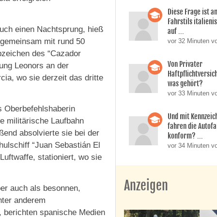
Diese Frage ist a
Fahrstils italien
auch einen Nachtsprung, hieß
auf ...
n gemeinsam mit rund 50
vor 32 Minuten v
zeichen des “Cazador
Von Privater
ldung Leonors an der
Haftpflichtversic
a, wo sie derzeit das dritte
was gehört?
vor 33 Minuten v
ls Oberbefehlshaberin
Und mit Kennzeic
re militärische Laufbahn
fahren die Autofa
end absolvierte sie bei der
konform? ...
ulschiff “Juan Sebastián El
vor 34 Minuten v
uftwaffe, stationiert, wo sie
Anzeigen
ber auch als besonnen,
unter anderem
t, berichten spanische Medien