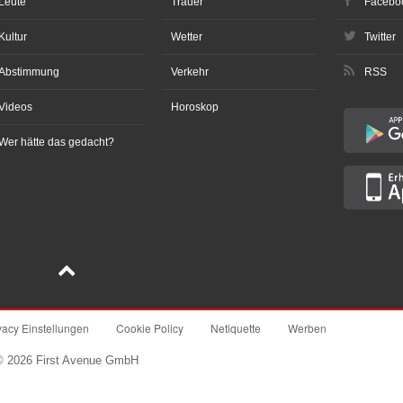
Leute
Trauer
Facebo
Kultur
Wetter
Twitter
Abstimmung
Verkehr
RSS
Videos
Horoskop
Wer hätte das gedacht?
vacy Einstellungen
Cookie Policy
Netiquette
Werben
© 2026 First Avenue GmbH