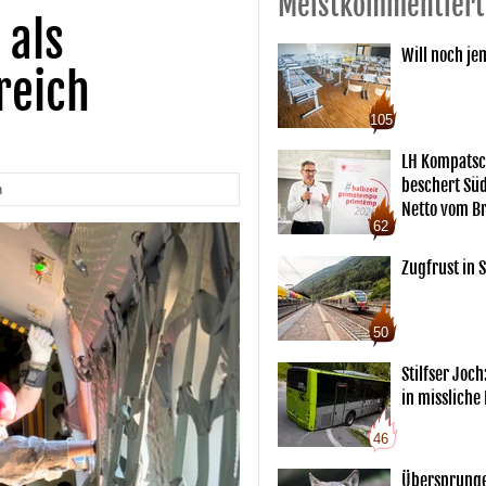
Meistkommentiert
 als
Will noch je
reich
105
LH Kompatsc
beschert Sü
n
Netto vom Br
62
Zugfrust in S
50
Stilfser Joch
in missliche
46
Übersprunge