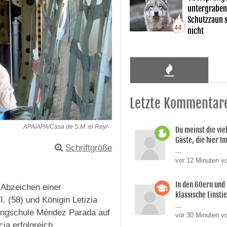
untergraben
Schutzzaun s
44
nicht
Letzte Kommentar
APA/APA/Casa de S.M. el Rey/-
Du meinst die vie
Gäste, die hier 
Schriftgröße
...
vor 12 Minuten 
In den 60ern und
 Abzeichen einer
klassische Einsti
I. (58) und Königin Letizia
...
rungschule Méndez Parada auf
vor 30 Minuten v
ia erfolgreich