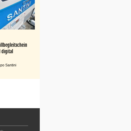
llbegleitschein
 digital
po Santini