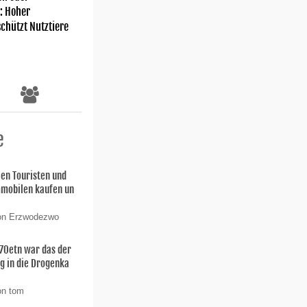
: Hoher
chützt Nutztiere
e
len Touristen und
Immobilen kaufen un
von Erzwodezwo
 70etn war das der
eg in die Drogenka
on tom