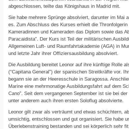
abgeschlossen, teilte das Königshaus in Madrid mit.
Sie habe mehrere Sprünge absolviert, darunter im Mai 
es. Zum Abschluss des Kurses erhielt die Thronfolgeri
Kameradinnen und Kameraden das Diplom sowie das Ab
Paracaidista”. Der Kurs ist Teil der militärischen Ausbi
Allgemeinen Luft- und Raumfahrtakademie (AGA) in Murci
und letzte Jahr ihrer Offiziersausbildung absolviert.
Die Ausbildung bereitet Leonor auf ihre künftige Rolle a
(“Capitana General”) der spanischen Streitkräfte vor. Ih
begann sie an der Heeresschule in Saragossa. Anschließ
Marine eine mehrmonatige Ausbildungsfahrt auf dem Sch
Cano”. Seit dem vergangenen September ist sie bei der L
unter anderem auch ihren ersten Soloflug absolvierte.
Leonor gilt zwar als verträumt und etwas schüchtern, a
umsichtig, entschlossen und gut organisiert. Sie habe 
Überlebenstraining bestanden und sei körperlich sehr fi