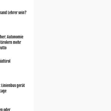
mand Lehrer sein?
her: Autonomie
dtirolern mehr
utto
üdtirol
: Linienbus gerät
 Lage
n oder