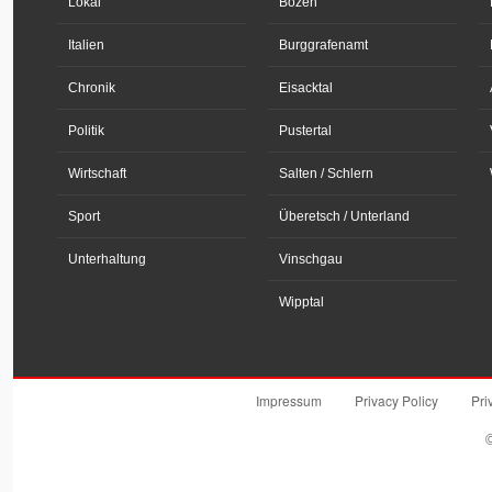
Lokal
Bozen
Italien
Burggrafenamt
Chronik
Eisacktal
Politik
Pustertal
Wirtschaft
Salten / Schlern
Sport
Überetsch / Unterland
Unterhaltung
Vinschgau
Wipptal
Impressum
Privacy Policy
Pri