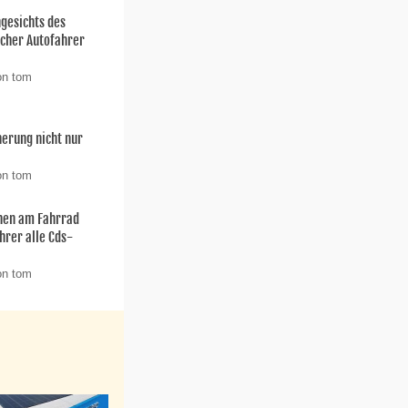
ngesichts des
ischer Autofahrer
on tom
herung nicht nur
on tom
hen am Fahrrad
hrer alle Cds-
on tom