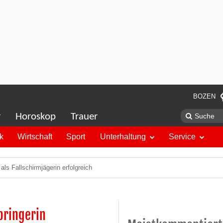
BOZEN
r
Horoskop
Trauer
ik
Wirtschaft
Sport
Unterhaltung
Service
ls Fallschirmjägerin erfolgreich
pringerin