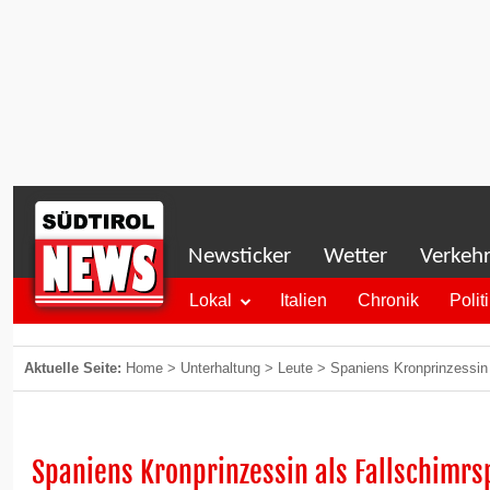
Newsticker
Wetter
Verkeh
Lokal
Italien
Chronik
Polit
Aktuelle Seite:
Home
>
Unterhaltung
>
Leute
>
Spaniens Kronprinzessin a
Spaniens Kronprinzessin als Fallschimrs