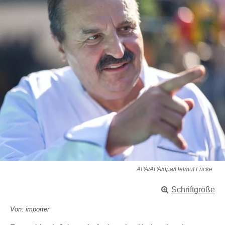
APA/APA/dpa/Helmut Fricke
Schriftgröße
Von: importer