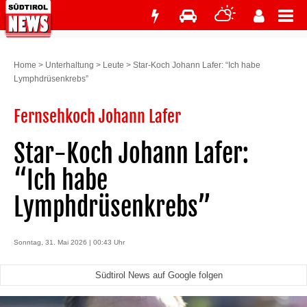
Home
>
Unterhaltung
>
Leute
>
Star-Koch Johann Lafer: “Ich habe
Lymphdrüsenkrebs”
Fernsehkoch Johann Lafer
Star-Koch Johann Lafer:
“Ich habe
Lymphdrüsenkrebs”
Sonntag, 31. Mai 2026 | 00:43 Uhr
Südtirol News auf Google folgen