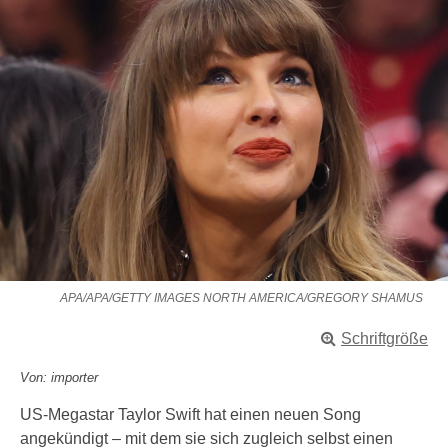
APA/APA/GETTY IMAGES NORTH AMERICA/GREGORY SHAMUS
Schriftgröße
Von: importer
US-Megastar Taylor Swift hat einen neuen Song
angekündigt – mit dem sie sich zugleich selbst einen