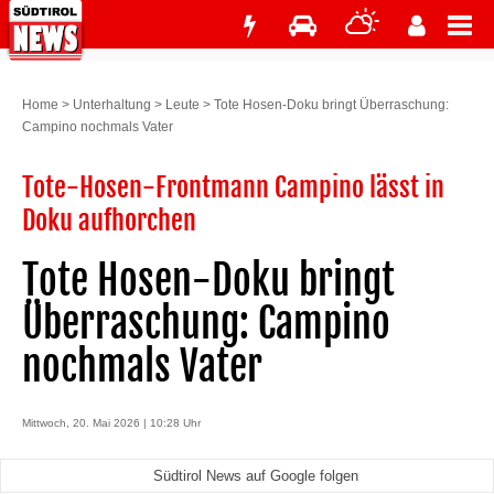
Home
>
Unterhaltung
>
Leute
>
Tote Hosen-Doku bringt Überraschung:
Campino nochmals Vater
Tote-Hosen-Frontmann Campino lässt in
Doku aufhorchen
Tote Hosen-Doku bringt
Überraschung: Campino
nochmals Vater
Mittwoch, 20. Mai 2026 | 10:28 Uhr
Südtirol News auf Google folgen