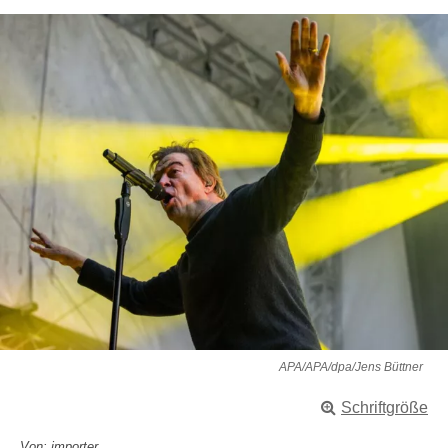
APA/APA/dpa/Jens Büttner
Schriftgröße
Von: importer