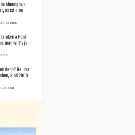
ine Ahnung wie
t; es ist eine
n Johannes
 trinken a Honi
n. man will's jo
 ahjo
en denn? Bei der
oben; Sind 2000
rabianer