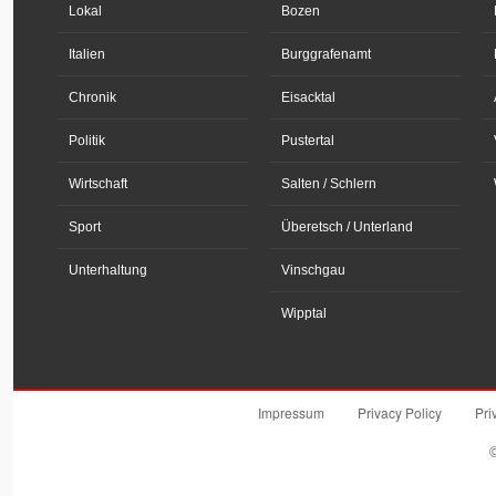
Lokal
Bozen
Italien
Burggrafenamt
Chronik
Eisacktal
Politik
Pustertal
Wirtschaft
Salten / Schlern
Sport
Überetsch / Unterland
Unterhaltung
Vinschgau
Wipptal
Impressum
Privacy Policy
Pri