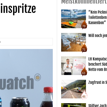
Meistkommentiert
linspritze
“Kein Pickn
Toilettenben
Kassenbon”
78
Will noch je
n
71
LH Kompatsc
beschert Sü
Netto vom Br
61
Zugfrust in S
46
Stilfser Joch