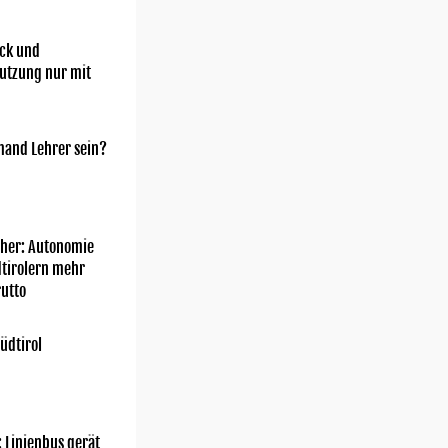
ick und
utzung nur mit
mand Lehrer sein?
her: Autonomie
dtirolern mehr
utto
üdtirol
: Linienbus gerät