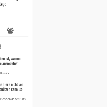
 Lage
e
oten ist, warum
ie ansiedeln?
 Krissy
ie Tiere nicht vor
chützen kann, sol
 Besserwisser1988