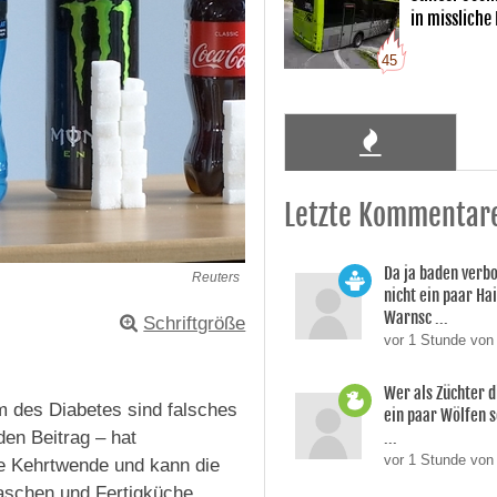
in missliche
45
Letzte Kommentar
Da ja baden verb
Reuters
nicht ein paar Ha
Warnsc ...
Schriftgröße
vor 1 Stunde von
Wer als Züchter d
m des Diabetes sind falsches
ein paar Wölfen s
...
en Beitrag – hat
vor 1 Stunde von
ie Kehrtwende und kann die
aschen und Fertigküche.