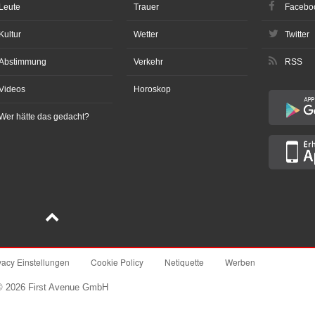
Leute
Trauer
Facebo
Kultur
Wetter
Twitter
Abstimmung
Verkehr
RSS
Videos
Horoskop
Wer hätte das gedacht?
vacy Einstellungen
Cookie Policy
Netiquette
Werben
© 2026 First Avenue GmbH