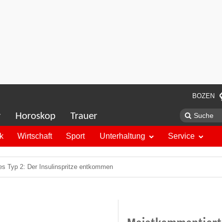
BOZEN
r
Horoskop
Trauer
ik
Wirtschaft
Sport
Unterhaltung
Service
es Typ 2: Der Insulinspritze entkommen