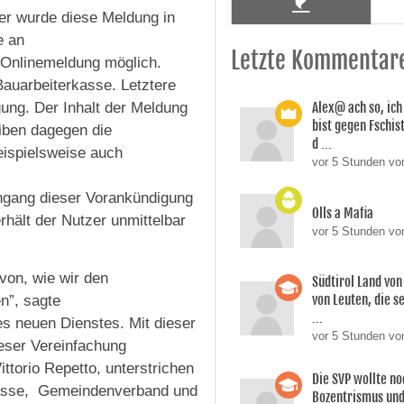
er wurde diese Meldung in
e an
Letzte Kommentar
e Onlinemeldung möglich.
auarbeiterkasse. Letztere
gung. Der Inhalt der Meldung
Alex@ ach so, ic
bist gegen Fschi
iben dagegen die
d ...
eispielsweise auch
vor 5 Stunden von
ingang dieser Vorankündigung
Olls a Mafia
rhält der Nutzer unmittelbar
vor 5 Stunden vo
von, wie wir den
Südtirol Land vo
von Leuten, die s
n”, sagte
...
es neuen Dienstes. Mit dieser
vor 5 Stunden vo
ieser Vereinfachung
ttorio Repetto, unterstrichen
Die SVP wollte n
kasse, Gemeindenverband und
Bozentrismus und