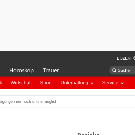
BOZEN
r
Horoskop
Trauer
ik
Wirtschaft
Sport
Unterhaltung
Service
digungen nur noch online möglich