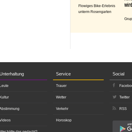
wird
Flowiges Bike-Erlebnis
unterm Rosengarten
Grup
Unterhaltung
Service
Social
Leute
Trauer
Facebo
Kultur
Wetter
Twitter
Abstimmung
Verkehr
RSS
Videos
Horoskop
Wer hätte das gedacht?