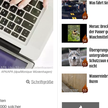
Was fährt Si
69
Meran: Drec
der Passer 
Waschmittel
54
Übersprunge
untergraben
Schutzzaun s
53
nicht
APA/APA (dpa/Monique Wüstenhagen)
Wassereinbr
Bozen
Schriftgröße
53
iten
6000 solcher