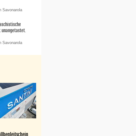
n Savonarola
aschistische
t unangetastet.
n Savonarola
llbegleitschein