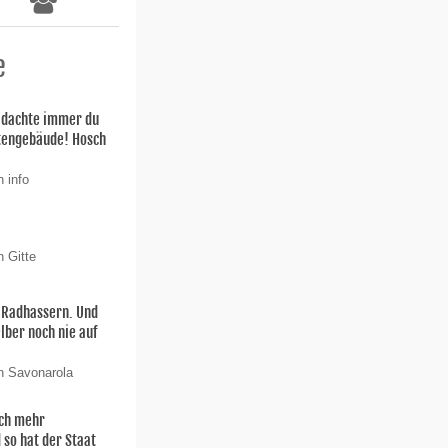
e
h dachte immer du
stengebäude! Hosch
 info
n Gitte
n Radhassern. Und
elber noch nie auf
n Savonarola
och mehr
 so hat der Staat