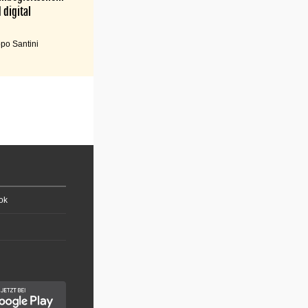
 digital
po Santini
ok