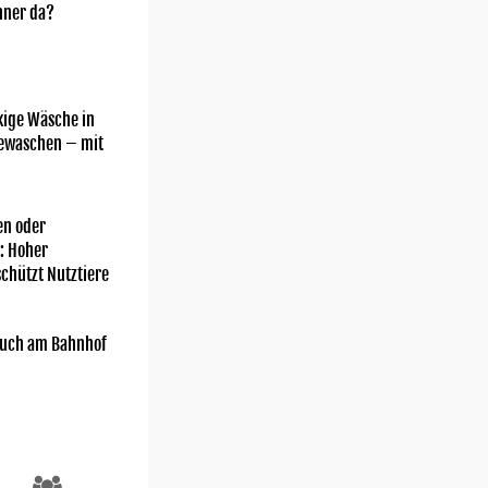
nner da?
kige Wäsche in
gewaschen – mit
n oder
: Hoher
chützt Nutztiere
uch am Bahnhof