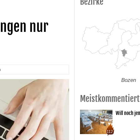
Bezirke
ungen nur
n
Bozen
Meistkommentiert
Will noch je
112