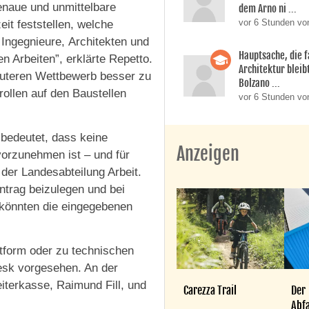
naue und unmittelbare
dem Arno ni ...
vor 6 Stunden vo
it feststellen, welche
Ingegnieure, Architekten und
Hauptsache, die f
n Arbeiten”, erklärte Repetto.
Architektur bleib
auteren Wettbewerb besser zu
Bolzano ...
ollen auf den Baustellen
vor 6 Stunden vo
 bedeutet, dass keine
Anzeigen
orzunehmen ist – und für
 der Landesabteilung Arbeit.
trag beizulegen und bei
 könnten die eingegebenen
tform oder zu technischen
desk vorgesehen. An der
terkasse, Raimund Fill, und
Carezza Trail
Der
Abfa