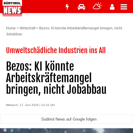
Home
>
Wirtschaft
>
Bezos: KI könnte Arbeitskräftemangel bringen, nicht
Jobabbau
Umweltschädliche Industrien ins All
Bezos: KI könnte
Arbeitskräftemangel
bringen, nicht Jobabbau
Mittwoch, 17. Juni 2026 | 14:10 Uhr
Südtirol News auf Google folgen