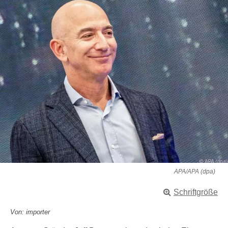
APA/APA (dpa)
Schriftgröße
Von: importer