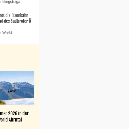
n Bergsteiga
net die Eisenbahn
ad des Südtiroler Ö
n World
mer 2026 in der
orld Ahrntal