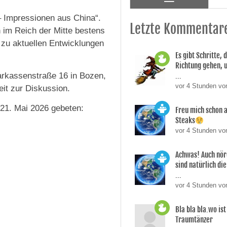
– Impressionen aus China“.
Letzte Kommentar
 im Reich der Mitte bestens
e zu aktuellen Entwicklungen
Es gibt Schritte, d
Richtung gehen, 
arkassenstraße 16 in Bozen,
...
vor 4 Stunden vo
eit zur Diskussion.
21. Mai 2026 gebeten:
Freu mich schon a
Steaks
vor 4 Stunden vo
Achwas! Auch nör
sind natürlich die
...
vor 4 Stunden vo
Bla bla bla.wo is
Traumtänzer