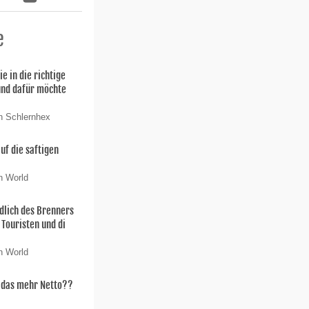
e
ie in die richtige
und dafür möchte
n Schlernhex
uf die saftigen
n World
dlich des Brenners
 Touristen und di
n World
t das mehr Netto??