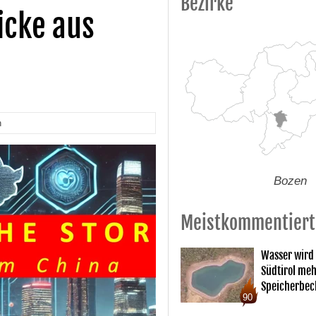
Bezirke
icke aus
n
Bozen
Meistkommentiert
Wasser wird
Südtirol me
Speicherbec
90