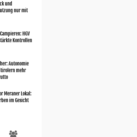
ick und
utzung nur mit
 Campieren: HGV
tärkte Kontrollen
her: Autonomie
dtirolern mehr
utto
or Meraner Lokal:
rben im Gesicht