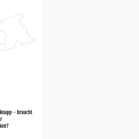
 knapp – braucht
hr
ken?