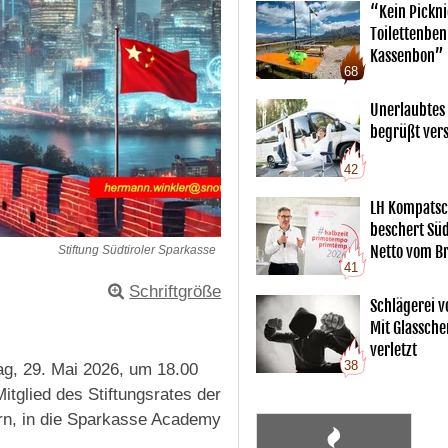
“Kein Pickn
Toilettenben
Kassenbon”
68
Unerlaubtes
begrüßt vers
42
LH Kompatsc
beschert Sü
Netto vom Br
Stiftung Südtiroler Sparkasse
41
Schriftgröße
Schlägerei v
Mit Glassche
verletzt
38
ag, 29. Mai 2026, um 18.00
tglied des Stiftungsrates der
ern, in die Sparkasse Academy