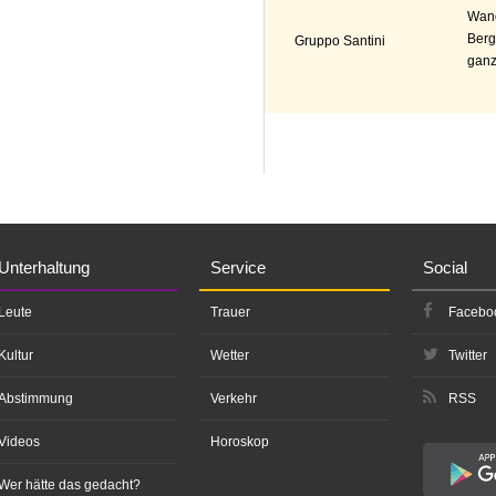
Wand
Berg
Gruppo Santini
ganz
Unterhaltung
Service
Social
Leute
Trauer
Facebo
Kultur
Wetter
Twitter
Abstimmung
Verkehr
RSS
Videos
Horoskop
Wer hätte das gedacht?