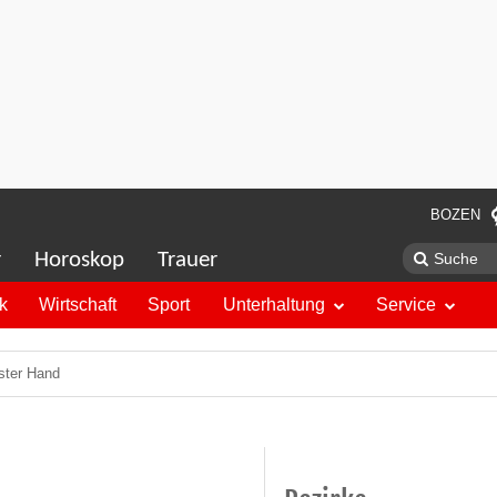
BOZEN
r
Horoskop
Trauer
ik
Wirtschaft
Sport
Unterhaltung
Service
ster Hand