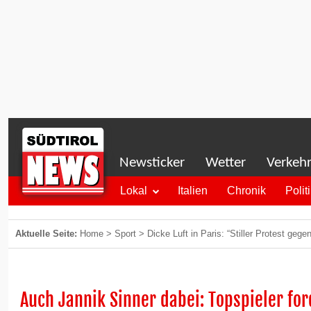
Newsticker
Wetter
Verkeh
Lokal
Italien
Chronik
Polit
Aktuelle Seite:
Home
>
Sport
>
Dicke Luft in Paris: “Stiller Protest gege
Auch Jannik Sinner dabei: Topspieler fo