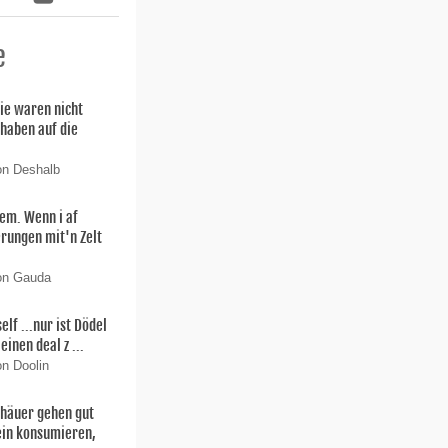
e
ie waren nicht
 haben auf die
on Deshalb
lem. Wenn i af
rungen mit'n Zelt
von Gauda
f ...nur ist Dödel
einen deal z ...
on Doolin
thäuer gehen gut
ein konsumieren,