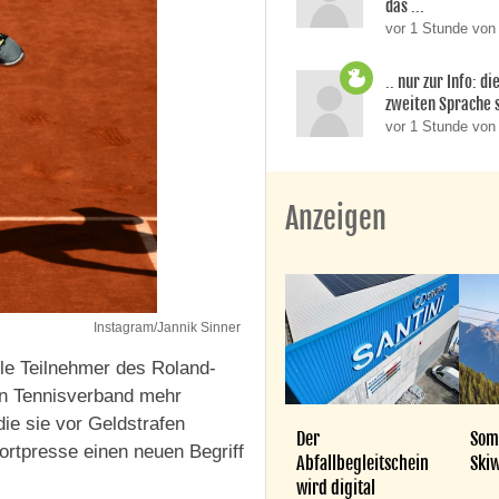
das ...
vor 1 Stunde von 
.. nur zur Info: d
zweiten Sprache si
vor 1 Stunde vo
Anzeigen
Instagram/Jannik Sinner
lle Teilnehmer des Roland-
en Tennisverband mehr
die sie vor Geldstrafen
Der
Som
ortpresse einen neuen Begriff
Abfallbegleitschein
Skiw
wird digital