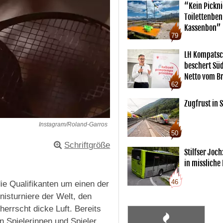
“Kein Pickn
Toilettenben
Kassenbon”
79
LH Kompatsc
beschert Sü
Netto vom Br
62
Zugfrust in S
Instagram/Roland-Garros
50
Schriftgröße
Stilfser Joch
in missliche
46
die Qualifikanten um einen der
nisturniere der Welt, den
herrscht dicke Luft. Bereits
n Spielerinnen und Spieler