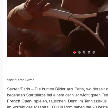
Von: Martin Geier
Sexten/Paris – Die bunten Bilder aus Paris, wo derzeit 
begehrten Startplätze bei einem der vier wichtigsten Ten
French Open
, spielen, täuschen. Denn im Tenniszirkus 
im Vorfeld des Masters 1000 in Rom haben die 20 beste