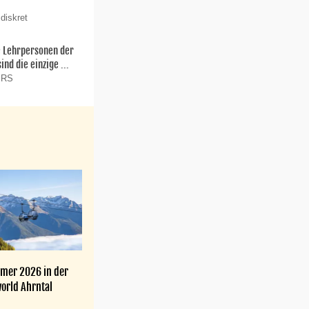
diskret
ie Lehrpersonen der
nd die einzige ...
n RS
mer 2026 in der
orld Ahrntal