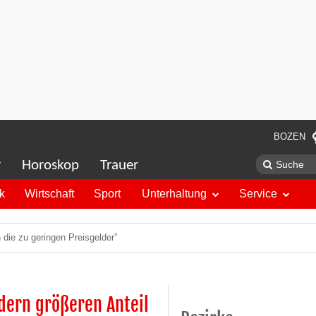
BOZEN
r
Horoskop
Trauer
ik
Wirtschaft
Sport
Unterhaltung
Service
n die zu geringen Preisgelder”
rdern größeren Anteil