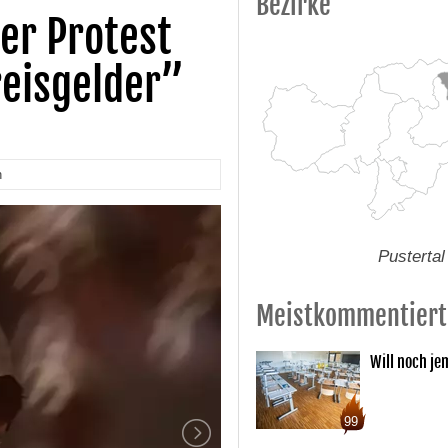
Bezirke
ler Protest
reisgelder”
n
Pustertal
Meistkommentiert
Will noch je
99