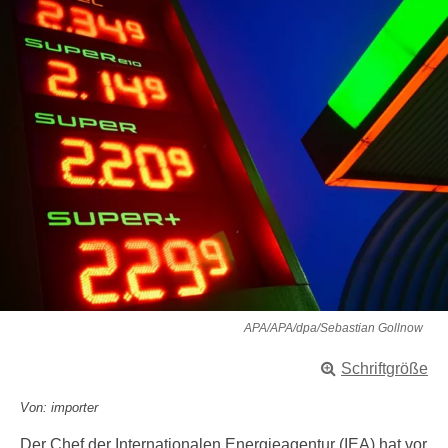
APA/APA/dpa/Sebastian Gollnow
Schriftgröße
Von: importer
Der Chef der Internationalen Energieagentur (IEA) hat vor