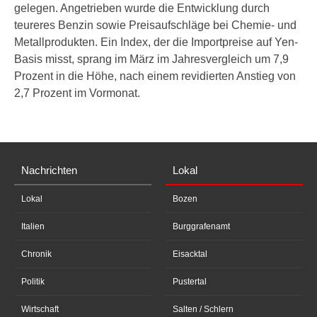
gelegen. Angetrieben wurde die Entwicklung durch
teureres Benzin sowie Preisaufschläge bei Chemie- und
Metallprodukten. Ein Index, der die Importpreise auf Yen-
Basis misst, sprang im März im Jahresvergleich um 7,9
Prozent in die Höhe, nach einem revidierten Anstieg von
2,7 Prozent im Vormonat.
Nachrichten
Lokal
Lokal
Bozen
Italien
Burggrafenamt
Chronik
Eisacktal
Politik
Pustertal
Wirtschaft
Salten / Schlern