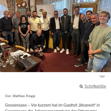
hgv
Schriftgröße
Von: Matthias Knapp
Gossensass – Vor kurzem hat im Gasthof „Moarwirt“ in