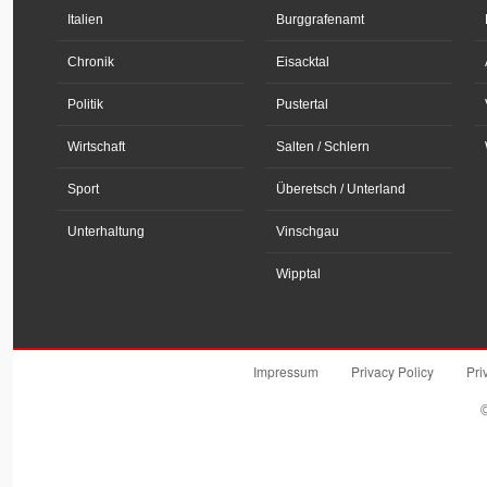
Italien
Burggrafenamt
Chronik
Eisacktal
Politik
Pustertal
Wirtschaft
Salten / Schlern
Sport
Überetsch / Unterland
Unterhaltung
Vinschgau
Wipptal
Impressum
Privacy Policy
Pri