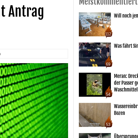
Meistkommentiert
ht Antrag
Will noch je
112
Was fährt Si
n
69
Meran: Drec
der Passer 
Waschmittel
54
Wassereinbr
Bozen
53
Übersprunge