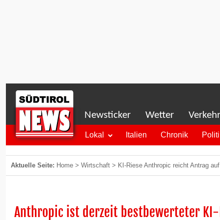
Newsticker
Wetter
Verkeh
Lokal
Italien
Chronik
Polit
Aktuelle Seite:
Home
>
Wirtschaft
>
KI-Riese Anthropic reicht Antrag a
Anthropic ist derzeit bestbewerteter KI