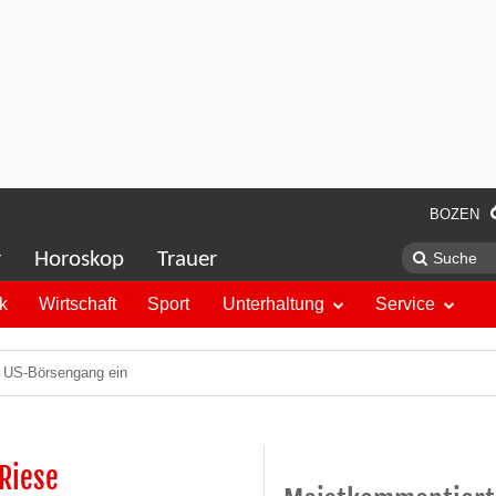
BOZEN
r
Horoskop
Trauer
ik
Wirtschaft
Sport
Unterhaltung
Service
uf US-Börsengang ein
-Riese