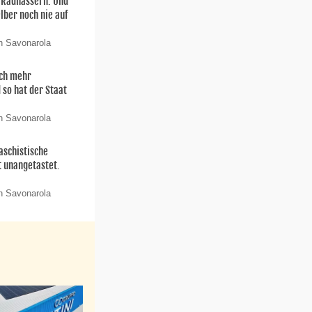
n Radhassern. Und
elber noch nie auf
n Savonarola
och mehr
 so hat der Staat
n Savonarola
aschistische
t unangetastet.
n Savonarola