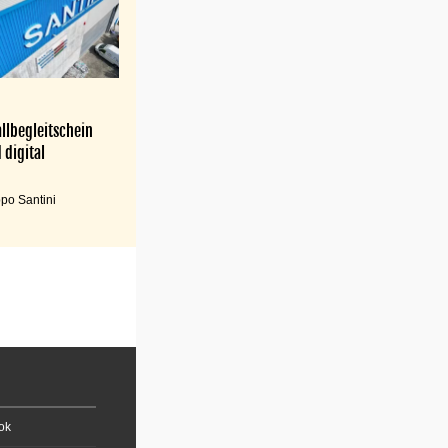
llbegleitschein
 digital
po Santini
ok