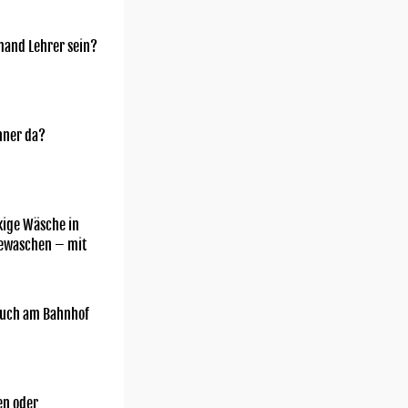
mand Lehrer sein?
nner da?
kige Wäsche in
gewaschen – mit
uch am Bahnhof
n oder