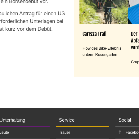
 ein Börsendebüt vor.
ulichen Antrag für einen US-
forderlichen Unterlagen bei
rst kurz vor dem Debüt.
Carezza Trail
Der
Abfa
wird
Flowiges Bike-Erlebnis
unterm Rosengarten
Grup
Unterhaltung
Service
Social
Leute
Trauer
Facebo