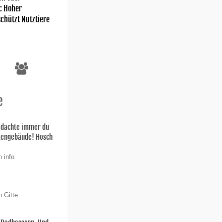
: Hoher
chützt Nutztiere
e
h dachte immer du
stengebäude! Hosch
 info
n Gitte