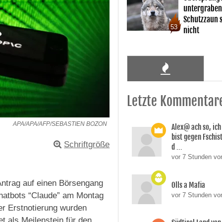
untergraben
Schutzzaun s
53
nicht
Letzte Kommentar
APA/APA/AFP/SEBASTIEN BOZON
Alex@ ach so, ic
bist gegen Fschi
Schriftgröße
d ...
vor 7 Stunden von
Antrag auf einen Börsengang
Olls a Mafia
 Chatbots “Claude” am Montag
vor 7 Stunden vo
er Erstnotierung wurden
et als Meilenstein für den