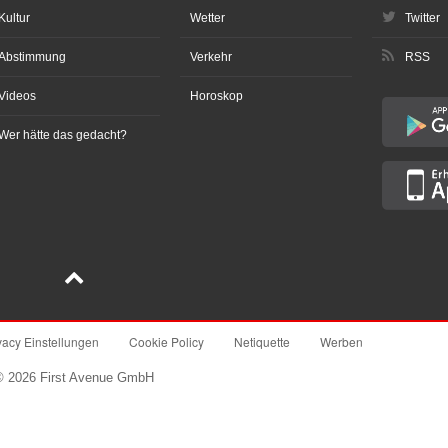
Kultur
Wetter
Twitter
Abstimmung
Verkehr
RSS
Videos
Horoskop
Wer hätte das gedacht?
vacy Einstellungen
Cookie Policy
Netiquette
Werben
© 2026 First Avenue GmbH