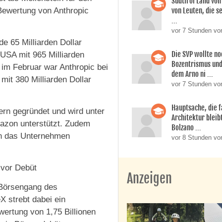
Südtirol Land vo
von Leuten, die s
 Bewertung von Anthropic
...
vor 7 Stunden vo
de 65 Milliarden Dollar
Die SVP wollte n
USA mit 965 Milliarden
Bozentrismus und
im Februar war Anthropic bei
dem Arno ni ...
mit 380 Milliarden Dollar
vor 7 Stunden vo
Hauptsache, die f
rn gegründet und wird unter
Architektur bleib
azon unterstützt. Zudem
Bolzano ...
 in das Unternehmen
vor 8 Stunden vo
z vor Debüt
Anzeigen
-Börsengang des
 strebt dabei ein
wertung von 1,75 Billionen