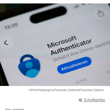
APA/APA/dpa/gms/Franziska Gabbert/Franziska Gabbert
Schriftgröße
Von: importer