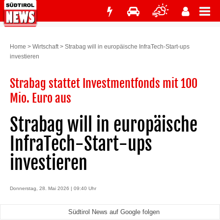
Home
>
Wirtschaft
>
Strabag will in europäische InfraTech-Start-ups
investieren
Strabag stattet Investmentfonds mit 100
Mio. Euro aus
Strabag will in europäische
InfraTech-Start-ups
investieren
Donnerstag, 28. Mai 2026 | 09:40 Uhr
Südtirol News auf Google folgen