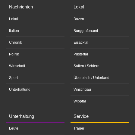
Nachrichten
Lokal
Lokal
Bozen
Italien
Burggrafenamt
Chronik
Eisacktal
Politik
Pustertal
Wirtschaft
Salten / Schlern
Sport
Überetsch / Unterland
Unterhaltung
Vinschgau
Wipptal
Unterhaltung
Service
Leute
Trauer