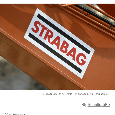
APA/APA/THEMENBILD/HARALD SCHNEIDER
Schriftgröße
Von: importer