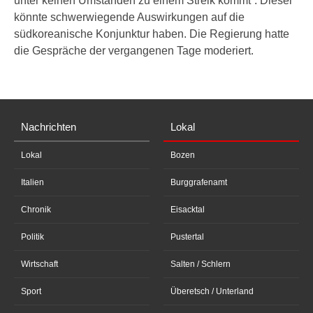
unter keinen Umständen zu einem Streik kommt”. Dieser
könnte schwerwiegende Auswirkungen auf die
südkoreanische Konjunktur haben. Die Regierung hatte
die Gespräche der vergangenen Tage moderiert.
Nachrichten
Lokal
Lokal
Bozen
Italien
Burggrafenamt
Chronik
Eisacktal
Politik
Pustertal
Wirtschaft
Salten / Schlern
Sport
Überetsch / Unterland