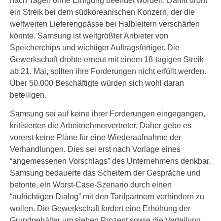
nach Tagen ohne Einigung beendet worden. Damit droht
ein Streik bei dem südkoreanischen Konzern, der die
weltweiten Lieferengpässe bei Halbleitern verschärfen
könnte. Samsung ist weltgrößter Anbieter von
Speicherchips und wichtiger Auftragsfertiger. Die
Gewerkschaft drohte erneut mit einem 18-tägigen Streik
ab 21. Mai, sollten ihre Forderungen nicht erfüllt werden.
Über 50.000 Beschäftigte würden sich wohl daran
beteiligen.
Samsung sei auf keine ihrer Forderungen eingegangen,
kritisierten die Arbeitnehmervertreter. Daher gebe es
vorerst keine Pläne für eine Wiederaufnahme der
Verhandlungen. Dies sei erst nach Vorlage eines
“angemessenen Vorschlags” des Unternehmens denkbar.
Samsung bedauerte das Scheitern der Gespräche und
betonte, ein Worst-Case-Szenario durch einen
“aufrichtigen Dialog” mit den Tarifpartnern verhindern zu
wollen. Die Gewerkschaft fordert eine Erhöhung der
Grundgehälter um sieben Prozent sowie die Verteilung