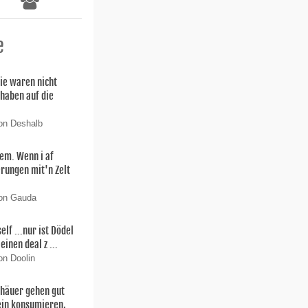
e
ie waren nicht
 haben auf die
on Deshalb
lem. Wenn i af
rungen mit'n Zelt
von Gauda
f ...nur ist Dödel
einen deal z ...
on Doolin
thäuer gehen gut
ein konsumieren,