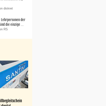
on diskret
ie Lehrpersonen der
nd die einzige ...
von RS
llbegleitschein
 digital