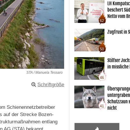
LH Kompatsc
beschert Sü
Netto vom Br
62
Zugfrust in S
50
Stilfser Joch
in missliche
STA / Manuela Tessaro
46
Schriftgröße
Übersprunge
untergraben
Schutzzaun s
41
vom Schienennetzbetreiber
nicht
s auf der Strecke Bozen-
astrukturmaßnahmen entlang
ren AG (STA) bekannt