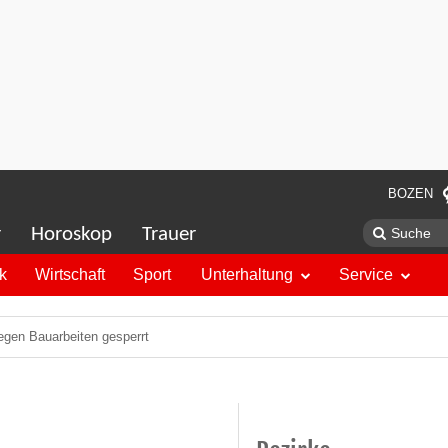
BOZEN
r
Horoskop
Trauer
ik
Wirtschaft
Sport
Unterhaltung
Service
egen Bauarbeiten gesperrt