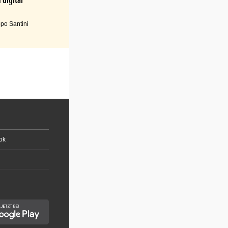
po Santini
ok