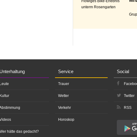
Flowiges Bike-Erlebnis
unterm Rosengarten
Grup
Unterhaltung
Service
Social
Leute
Trauer
Facebo
Kultur
Wetter
Twitter
Abstimmung
Verkehr
RSS
Videos
Horoskop
Wer hätte das gedacht?