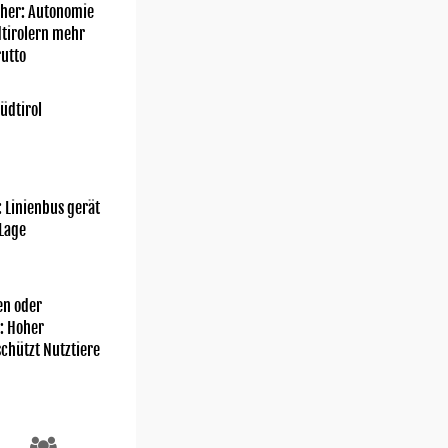
her: Autonomie
dtirolern mehr
utto
üdtirol
: Linienbus gerät
 Lage
n oder
: Hoher
chützt Nutztiere