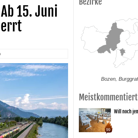
Bezirke
Ab 15. Juni
errt
n
Bozen, Burggra
Meistkommentiert
Will noch je
99