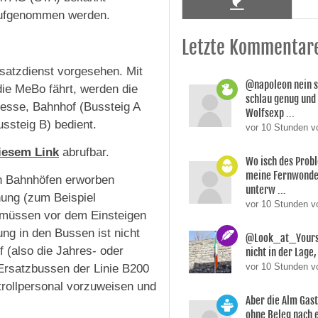
 aufgenommen werden.
Letzte Kommentar
satzdienst vorgesehen. Mit
@napoleon nein s
ie MeBo fährt, werden die
schlau genug und
esse, Bahnhof (Bussteig A
Wolfsexp ...
ssteig B) bedient.
vor 10 Stunden v
iesem Link
abrufbar.
Wo isch des Prob
meine Fernwonde
en Bahnhöfen erworben
unterw ...
nung (zum Beispiel
vor 10 Stunden 
) müssen vor dem Einsteigen
ng in den Bussen ist nicht
@Look_at_Yoursel
f (also die Jahres- oder
nicht in der Lage, 
vor 10 Stunden v
Ersatzbussen der Linie B200
trollpersonal vorzuweisen und
Aber die Alm Gas
ohne Beleg nach 