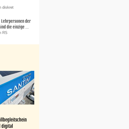
 diskret
ie Lehrpersonen der
nd die einzige ...
on RS
llbegleitschein
 digital