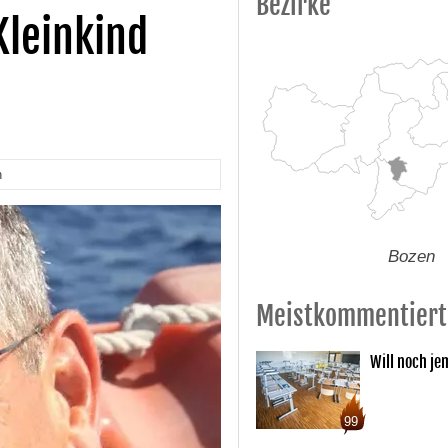
Bezirke
Kleinkind
n
Bozen
Meistkommentiert
Will noch je
99