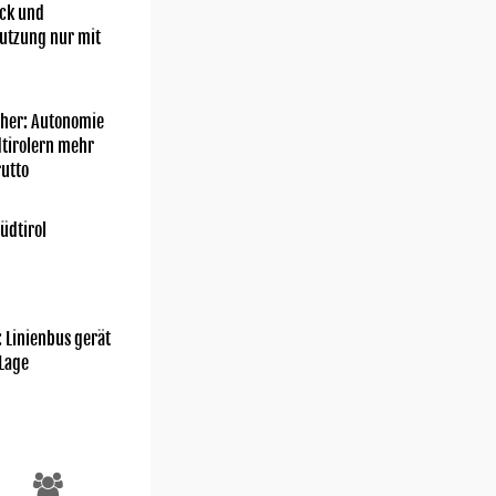
ick und
utzung nur mit
her: Autonomie
dtirolern mehr
utto
üdtirol
: Linienbus gerät
 Lage