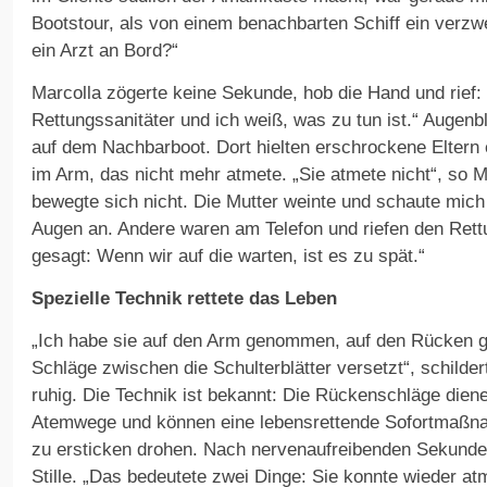
Bootstour, als von einem benachbarten Schiff ein verzweif
ein Arzt an Bord?“
Marcolla zögerte keine Sekunde, hob die Hand und rief: „
Rettungssanitäter und ich weiß, was zu tun ist.“ Augenb
auf dem Nachbarboot. Dort hielten erschrockene Eltern
im Arm, das nicht mehr atmete. „Sie atmete nicht“, so Ma
bewegte sich nicht. Die Mutter weinte und schaute mich
Augen an. Andere waren am Telefon und riefen den Rett
gesagt: Wenn wir auf die warten, ist es zu spät.“
Spezielle Technik rettete das Leben
„Ich habe sie auf den Arm genommen, auf den Rücken ge
Schläge zwischen die Schulterblätter versetzt“, schilder
ruhig. Die Technik ist bekannt: Die Rückenschläge dien
Atemwege und können eine lebensrettende Sofortmaßna
zu ersticken drohen. Nach nervenaufreibenden Sekunden
Stille. „Das bedeutete zwei Dinge: Sie konnte wieder atm