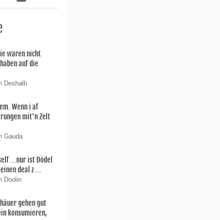
e
ie waren nicht
 haben auf die
n Deshalb
lem. Wenn i af
rungen mit'n Zelt
on Gauda
f ...nur ist Dödel
einen deal z ...
n Doolin
thäuer gehen gut
ein konsumieren,