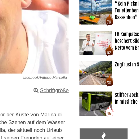
“Kein Pickn
Toilettenben
Kassenbon”
79
LH Kompatsc
beschert Sü
Netto vom Br
62
Zugfrust in S
facebook/Vittorio Marcolla
50
Schriftgröße
Stilfser Joch
in missliche
46
or der Küste von Marina di
ische Szenen auf dem Wasser
la, der aktuell noch Urlaub
it seinen Freunden auf einer