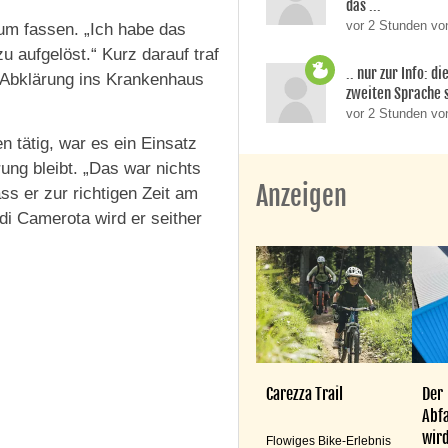
das ...
vor 2 Stunden von
aum fassen. „Ich habe das
 aufgelöst.“ Kurz darauf traf
.. nur zur Info: d
 Abklärung ins Krankenhaus
zweiten Sprache si
vor 2 Stunden v
 tätig, war es ein Einsatz
rung bleibt. „Das war nichts
Anzeigen
ss er zur richtigen Zeit am
 di Camerota wird er seither
Carezza Trail
Der
Abfa
wird
Flowiges Bike-Erlebnis