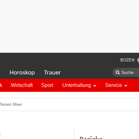
BOZEN
r
Horoskop
Trauer
ik
Wirtschaft
Sport
Unterhaltung
Service
 offenem Meer
n