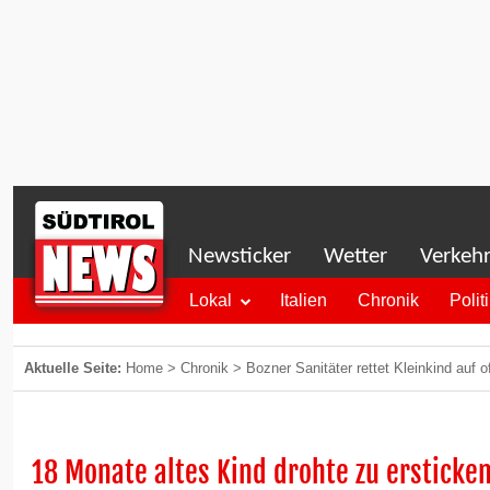
Newsticker
Wetter
Verkeh
Lokal
Italien
Chronik
Polit
Aktuelle Seite:
Home
>
Chronik
>
Bozner Sanitäter rettet Kleinkind auf
18 Monate altes Kind drohte zu ersticke