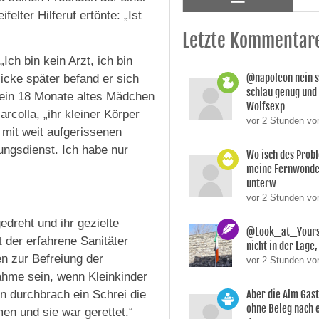
elter Hilferuf ertönte: „Ist
Letzte Kommentar
Ich bin kein Arzt, ich bin
@napoleon nein s
licke später befand er sich
schlau genug und
 ein 18 Monate altes Mädchen
Wolfsexp ...
rcolla, „ihr kleiner Körper
vor 2 Stunden vo
 mit weit aufgerissenen
ungsdienst. Ich habe nur
Wo isch des Prob
meine Fernwonde
unterw ...
vor 2 Stunden v
dreht und ihr gezielte
@Look_at_Yoursel
t der erfahrene Sanitäter
nicht in der Lage, 
en zur Befreiung der
vor 2 Stunden vo
hme sein, wenn Kleinkinder
 durchbrach ein Schrei die
Aber die Alm Gas
ohne Beleg nach 
en und sie war gerettet.“