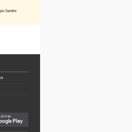
po Santini
ok