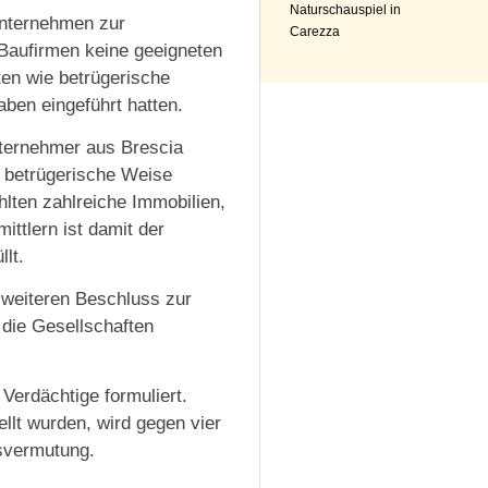
Naturschauspiel in
Unternehmen zur
Carezza
 Baufirmen keine geeigneten
ten wie betrügerische
ben eingeführt hatten.
nternehmer aus Brescia
f betrügerische Weise
lten zahlreiche Immobilien,
ittlern ist damit der
lt.
n weiteren Beschluss zur
 die Gesellschaften
Verdächtige formuliert.
llt wurden, wird gegen vier
dsvermutung.