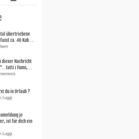
e
total übertriebene
fasst ca. 40 Kub ...
 bern
i dieser Nachricht
"...tutti i fiumi, ...
 nemesis
st du in Urlaub ?
n Luggi
aumeldung je
r, ist für dich ein
n Luggi