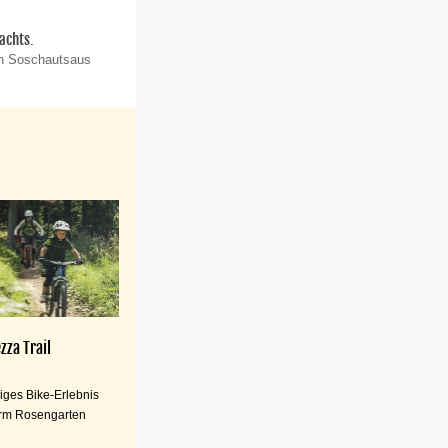
achts.
on Soschautsaus
zza Trail
iges Bike-Erlebnis
rm Rosengarten