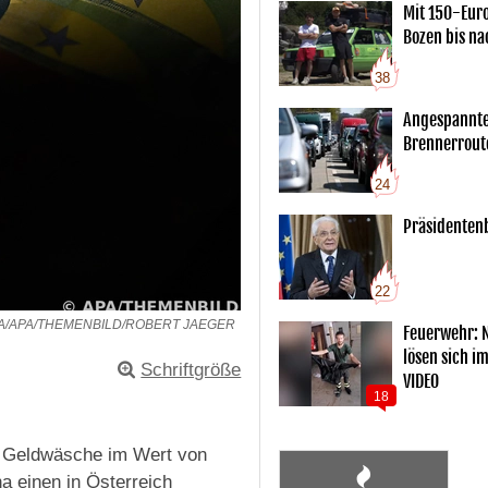
Mit 150-Eur
Bozen bis na
38
Angespannte
Brennerrout
24
Präsidentenb
22
A/APA/THEMENBILD/ROBERT JAEGER
Feuerwehr: 
lösen sich i
Schriftgröße
VIDEO
18
m Geldwäsche im Wert von
a einen in Österreich