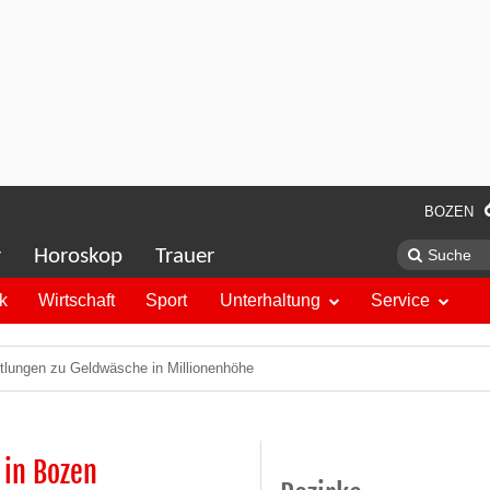
BOZEN
r
Horoskop
Trauer
ik
Wirtschaft
Sport
Unterhaltung
Service
ttlungen zu Geldwäsche in Millionenhöhe
 in Bozen