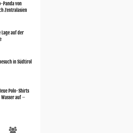
o-Panda von
ch Zentralasien
 Lage auf der
e
esuch in Südtirol
Neue Polo-Shirts
m Wasser auf –