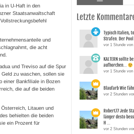
a in U-Haft in den
ozner Staatsanwaltschaft
Letzte Kommentar
n Vollstreckungsbefehl
Typisch Italien, 
Strafen. Der Pool 
nternehmensanteile und
vor 1 Stunde von
schlagnahmt, die acht
nd.
KALTERN sollte be
aufhorchen...
Padua und Treviso auf die Spur
vor 1 Stunde von
 Geld zu waschen, sollen sie
 einer Bankfiliale in Bozen
Blaufarb Wie fähr
reich, die auf die beiden
vor 2 Stunden vo
Österreich, Litauen und
Robert77 Jede St
des behielten die beiden
länger desto besse
H ...
ie ein Prozent für
vor 2 Stunden vo