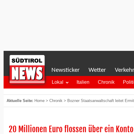
Newsticker
Wetter
Verkeh
Lokal
Italien
Chronik
Polit
Aktuelle Seite:
Home
>
Chronik
>
Bozner Staatsanwaltschaft leitet Ermi
20 Millionen Euro flossen über ein Konto