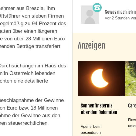
rnehmer aus Brescia. Ihm
Sowas mach ich n
ftsführer von sieben Firmen
vor 2 Stunden v
 regelmäßig zu 94 Prozent des
atten über einen längeren
e von über 28 Millionen Euro
Anzeigen
enden Beträge transferiert
i Durchsuchungen im Haus des
n in Österreich lebenden
hten eine detaillierte
e Beschlagnahme der Gewinne
Sonnenfinsternis
Care
on Euro bzw. 18 Millionen
über den Dolomiten
nahme der Gewinne aus den
Flow
en steuerrechtlichen
unte
Aperitif beim
besonderen