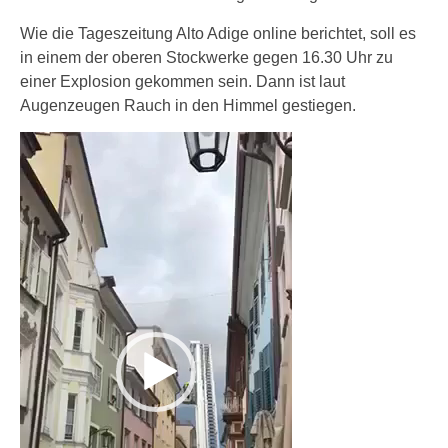
Wie die Tageszeitung Alto Adige online berichtet, soll es
in einem der oberen Stockwerke gegen 16.30 Uhr zu
einer Explosion gekommen sein. Dann ist laut
Augenzeugen Rauch in den Himmel gestiegen.
V
i
d
e
o
-
P
l
a
y
e
r