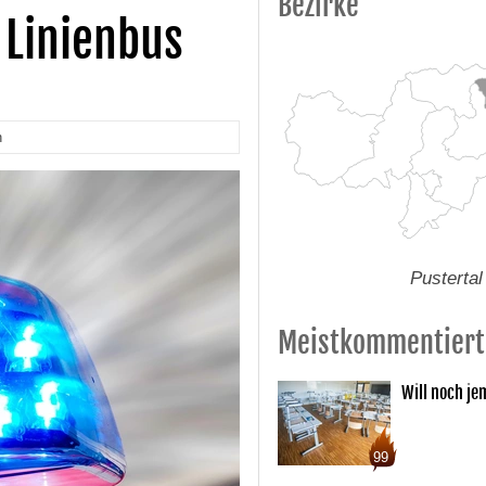
Bezirke
 Linienbus
n
Pustertal
Meistkommentiert
Will noch je
99