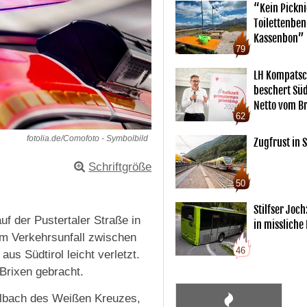
“Kein Pickn
Toilettenben
Kassenbon”
79
LH Kompatsc
beschert Sü
Netto vom Br
62
fotolia.de/Comofoto - Symbolbild
Zugfrust in S
Schriftgröße
50
Stilfser Joch
 der Pustertaler Straße in
in missliche
em Verkehrsunfall zwischen
46
s Südtirol leicht verletzt.
Brixen gebracht.
hlbach des Weißen Kreuzes,