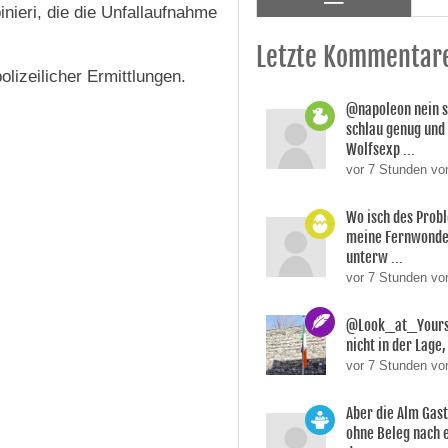
nieri, die die Unfallaufnahme
Letzte Kommentar
lizeilicher Ermittlungen.
@napoleon nein s
schlau genug und
Wolfsexp ...
vor 7 Stunden vo
Wo isch des Prob
meine Fernwonde
unterw ...
vor 7 Stunden v
@Look_at_Yoursel
nicht in der Lage, 
vor 7 Stunden vo
Aber die Alm Gas
ohne Beleg nach 