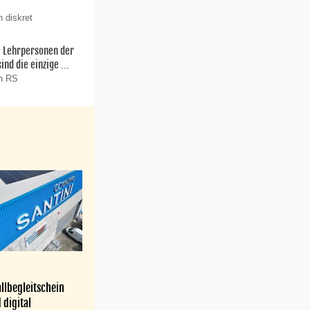
 diskret
ie Lehrpersonen der
nd die einzige ...
on RS
llbegleitschein
 digital