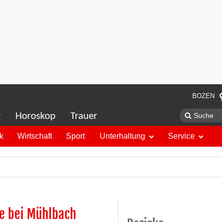
BOZEN
r
Horoskop
Trauer
ik
Wirtschaft
Sport
Unterhaltung
Service
ße bei Mühlbach