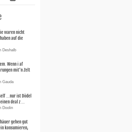
e
ie waren nicht
 haben auf die
n Deshalb
lem. Wenn i af
rungen mit'n Zelt
on Gauda
f ...nur ist Dödel
einen deal z ...
n Doolin
thäuer gehen gut
ein konsumieren,