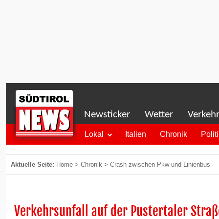
Newsticker
Wetter
Verkeh
Lokal
Italien
Chronik
Polit
Aktuelle Seite:
Home
>
Chronik
>
Crash zwischen Pkw und Linienbus
Verkehrsunfall auf der Pustertaler Stra