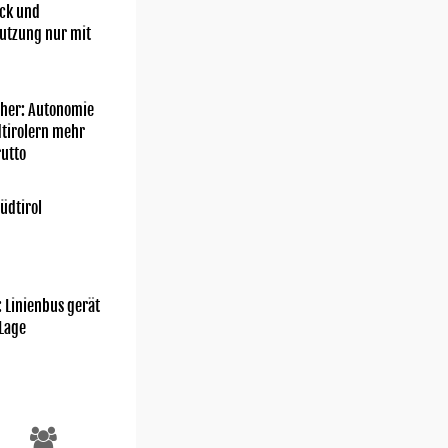
ick und
utzung nur mit
her: Autonomie
dtirolern mehr
utto
üdtirol
: Linienbus gerät
 Lage