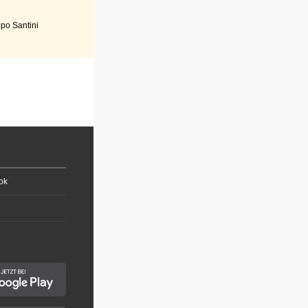
po Santini
ok