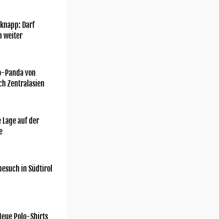
knapp: Darf
h weiter
o-Panda von
ch Zentralasien
 Lage auf der
e
esuch in Südtirol
Neue Polo-Shirts