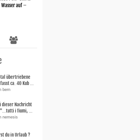
m Wasser auf –
e
total übertriebene
fasst ca. 40 Kub ...
n bern
i dieser Nachricht
"...tutti i fiumi, ...
on nemesis
st du in Urlaub ?