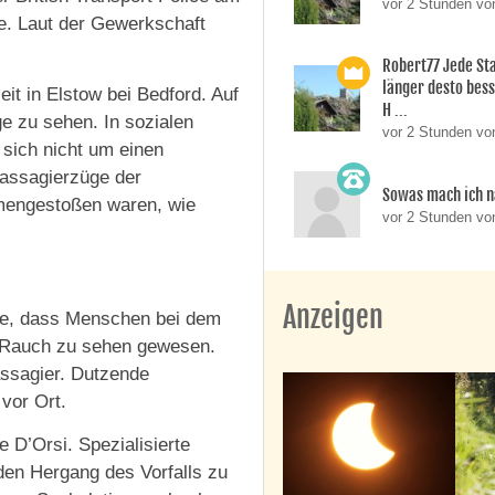
vor 2 Stunden vo
e. Laut der Gewerkschaft
Robert77 Jede St
länger desto besse
t in Elstow bei Bedford. Auf
H ...
e zu sehen. In sozialen
vor 2 Stunden vo
 sich nicht um einen
assagierzüge der
Sowas mach ich n
mengestoßen waren, wie
vor 2 Stunden v
Anzeigen
lge, dass Menschen bei dem
i Rauch zu sehen gewesen.
ssagier. Dutzende
vor Ort.
 D’Orsi. Spezialisierte
 den Hergang des Vorfalls zu