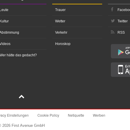
Leute
Trauer
Facebo
Kultur
Wetter
Twitter
Abstimmung
Verkehr
RSS
Videos
Horoskop
Wer hätte das gedacht?
vacy Einstellungen
Cookie Policy
Netiquette
Werben
© 2026 First Avenue GmbH