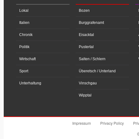
Lokal
Bozen
Italien
Burggrafenamt
Chronik
Eisacktal
Politik
Pustertal
Wirtschaft
Salten / Schlern
Sport
Überetsch / Unterland
Unterhaltung
Vinschgau
Wipptal
Impressum
Privacy Policy
Pri