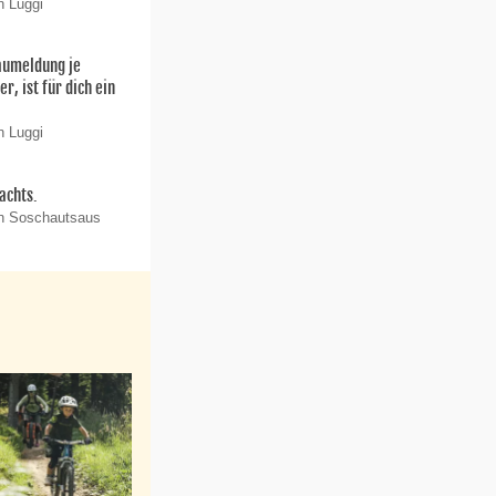
n Luggi
aumeldung je
r, ist für dich ein
n Luggi
achts.
on Soschautsaus