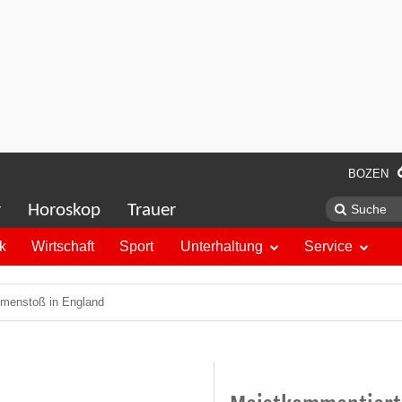
BOZEN
r
Horoskop
Trauer
ik
Wirtschaft
Sport
Unterhaltung
Service
mmenstoß in England