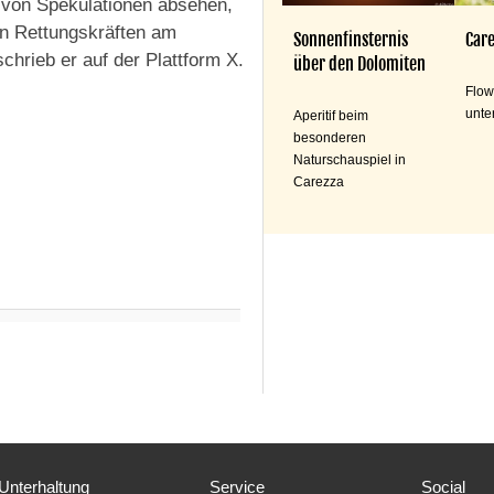
is von Spekulationen absehen,
en Rettungskräften am
Sonnenfinsternis
Care
chrieb er auf der Plattform X.
über den Dolomiten
Flow
unte
Aperitif beim
besonderen
Naturschauspiel in
Carezza
Unterhaltung
Service
Social