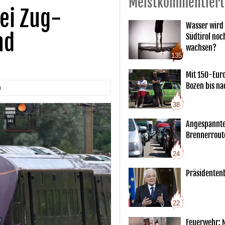
Meistkommentiert
bei Zug-
Wasser wird 
nd
Südtirol noc
wachsen?
135
Mit 150-Eur
Bozen bis na
n
38
Angespannte
Brennerrout
24
Präsidentenb
22
Feuerwehr: 