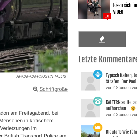
lösen sich i
VIDEO
18
Letzte Kommentar
Typisch Italien, 
APA/APA/AFP/JUSTIN TALLIS
Strafen. Der Pool 
vor 2 Stunden vo
Schriftgröße
KALTERN sollte be
aufhorchen...
don am Freitagabend, bei
vor 2 Stunden v
 Menschen in kritischem
 Verletzungen im
Blaufarb Wie fähr
 British Transport Police am