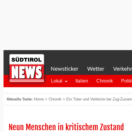
Newsticker
Wetter
Verkeh
Lokal
Italien
Chronik
Polit
Aktuelle Seite:
Home
>
Chronik
>
Ein Toter und Verletzte bei Zug-Zusa
Neun Menschen in kritischem Zustand