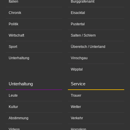
Italien
Burggrafenamt
Chronik
Eisacktal
Politik
Pustertal
Wirtschaft
Salten / Schlern
Sport
Überetsch / Unterland
Unterhaltung
Vinschgau
Wipptal
Unterhaltung
Service
Leute
Trauer
Kultur
Wetter
Abstimmung
Verkehr
Videos
Horoskop