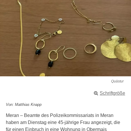
Quästur
Schriftgröße
Von: Matthias Knapp
Meran – Beamte des Polizeikommissariats in Meran
haben am Dienstag eine 45-jährige Frau angezeigt, die
für einen Einbruch in eine Wohnung in Obermais