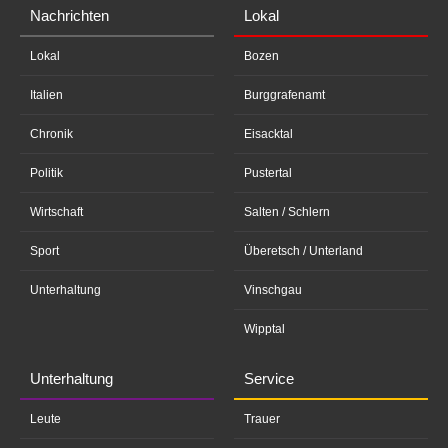
Nachrichten
Lokal
Lokal
Bozen
Italien
Burggrafenamt
Chronik
Eisacktal
Politik
Pustertal
Wirtschaft
Salten / Schlern
Sport
Überetsch / Unterland
Unterhaltung
Vinschgau
Wipptal
Unterhaltung
Service
Leute
Trauer