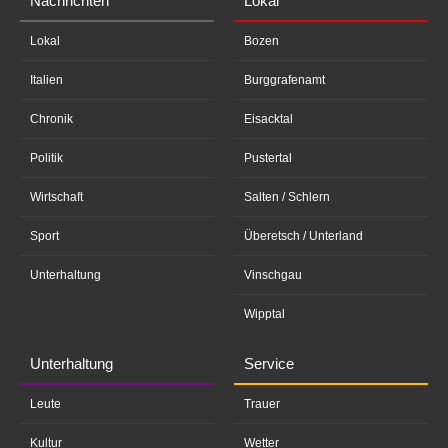
Nachrichten
Lokal
Lokal
Bozen
Italien
Burggrafenamt
Chronik
Eisacktal
Politik
Pustertal
Wirtschaft
Salten / Schlern
Sport
Überetsch / Unterland
Unterhaltung
Vinschgau
Wipptal
Unterhaltung
Service
Leute
Trauer
Kultur
Wetter