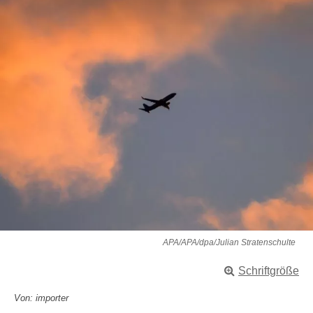
APA/APA/dpa/Julian Stratenschulte
Schriftgröße
Von: importer