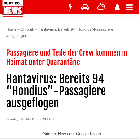
Home
>
Chronik
>
Hantavirus: Bereits 94 “Hondius”-Passagiere
ausgeflogen
Passagiere und Teile der Crew kommen in
Heimat unter Quarantäne
Hantavirus: Bereits 94
“Hondius”-Passagiere
ausgeflogen
Sonntag, 10. Mai 2026 | 23:14 Uhr
Südtirol News auf Google folgen