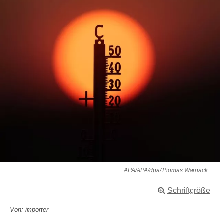
APA/APA/dpa/Thomas Warnack
Schriftgröße
Von: importer