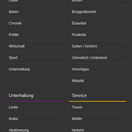
Lokal
Bozen
Italien
Burggrafenamt
Chronik
Eisacktal
Politik
Pustertal
Wirtschaft
Salten / Schlern
Sport
Überetsch / Unterland
Unterhaltung
Vinschgau
Wipptal
Unterhaltung
Service
Leute
Trauer
Kultur
Wetter
Abstimmung
Verkehr