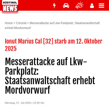
Home
>
Chronik
>
Messerattacke auf Lkw-Parkplatz: Staatsanwaltschaft
erhebt Mordvorwurf
Ionut Marius Cal [32] starb am 12. Oktober
2025
Messerattacke auf Lkw-
Parkplatz:
Staatsanwaltschaft erhebt
Mordvorwurf
Dienstag, 07. Juli 2026 | 10:39 Uhr