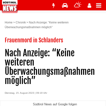
Home
>
Chronik
>
Nach Anzeige: “Keine weiteren
Überwachungsmaßnahmen möglich”
Frauenmord in Schlanders
Nach Anzeige: “Keine
weiteren
Überwachungsmaßnahmen
möglich”
Dienstag, 15. August 2023 | 09:19 Uhr
Südtirol News auf Google folgen