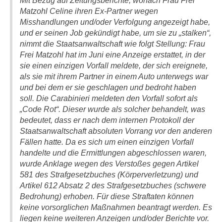
Mit Bezug auf Zeitungsberichte, wonach Frau Frei
Matzohl Celine ihren Ex-Partner wegen
Misshandlungen und/oder Verfolgung angezeigt habe,
und er seinen Job gekündigt habe, um sie zu „stalken“,
nimmt die Staatsanwaltschaft wie folgt Stellung: Frau
Frei Matzohl hat im Juni eine Anzeige erstattet, in der
sie einen einzigen Vorfall meldete, der sich ereignete,
als sie mit ihrem Partner in einem Auto unterwegs war
und bei dem er sie geschlagen und bedroht haben
soll. Die Carabinieri meldeten den Vorfall sofort als
„Code Rot“. Dieser wurde als solcher behandelt, was
bedeutet, dass er nach dem internen Protokoll der
Staatsanwaltschaft absoluten Vorrang vor den anderen
Fällen hatte. Da es sich um einen einzigen Vorfall
handelte und die Ermittlungen abgeschlossen waren,
wurde Anklage wegen des Verstoßes gegen Artikel
581 des Strafgesetzbuches (Körperverletzung) und
Artikel 612 Absatz 2 des Strafgesetzbuches (schwere
Bedrohung) erhoben. Für diese Straftaten können
keine vorsorglichen Maßnahmen beantragt werden. Es
liegen keine weiteren Anzeigen und/oder Berichte vor.