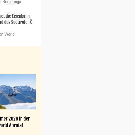
n Bergsteiga
net die Eisenbahn
ad des Südtiroler Ö
on World
mer 2026 in der
orld Ahrntal