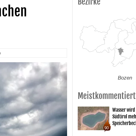
Bezirke
achen
n
Bozen
Meistkommentiert
Wasser wird
Südtirol me
Speicherbec
90