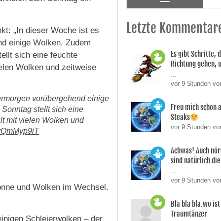
Letzte Kommentar
kt: „In dieser Woche ist es
nd einige Wolken. Zudem
Es gibt Schritte, d
llt sich eine feuchte
Richtung gehen, 
ielen Wolken und zeitweise
...
vor 9 Stunden vo
bermorgen vorübergehend einige
Freu mich schon a
onntag stellt sich eine
Steaks
lt mit vielen Wolken und
vor 9 Stunden vo
/LvQmMyp9iT
Achwas! Auch nör
sind natürlich die
...
vor 9 Stunden vo
 Sonne und Wolken im Wechsel.
Bla bla bla.wo is
Traumtänzer
inigen Schleierwolken – der