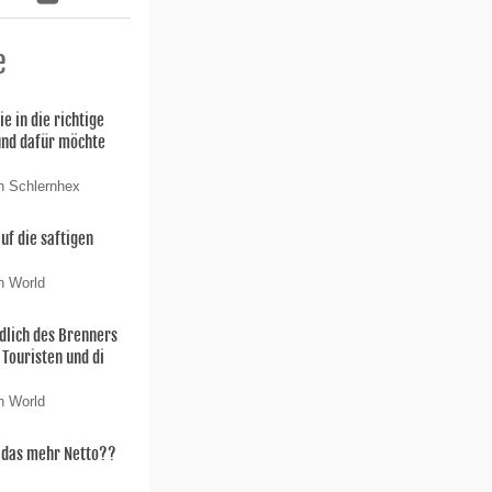
e
ie in die richtige
und dafür möchte
n Schlernhex
uf die saftigen
n World
dlich des Brenners
 Touristen und di
n World
t das mehr Netto??