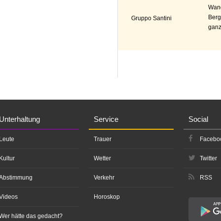
Wand
Berg
Gruppo Santini
ganz
Unterhaltung
Service
Social
Leute
Trauer
Facebo
Kultur
Wetter
Twitter
Abstimmung
Verkehr
RSS
Videos
Horoskop
Wer hätte das gedacht?