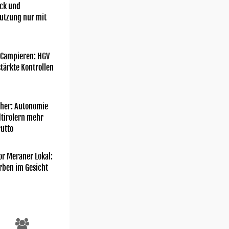
ick und
utzung nur mit
 Campieren: HGV
tärkte Kontrollen
her: Autonomie
dtirolern mehr
utto
or Meraner Lokal:
rben im Gesicht