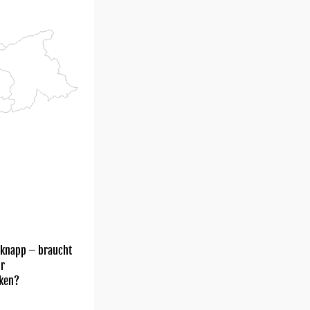
 knapp – braucht
hr
ken?