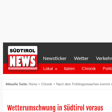
Newsticker
Wetter
Verkeh
Lokal
Italien
Chronik
Polit
Aktuelle Seite:
Home
>
Chronik
>
Nach dem Frühlingserwachen kommt d
Wetterumschwung in Südtirol voraus