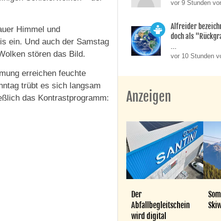
vor 9 Stunden vo
Alfreider bezeich
lauer Himmel und
doch als "Rückgr
is ein. Und auch der Samstag
...
Wolken stören das Bild.
vor 10 Stunden v
ömung erreichen feuchte
ntag trübt es sich langsam
Anzeigen
ließlich das Kontrastprogramm:
Der
Som
Abfallbegleitschein
Skiw
wird digital