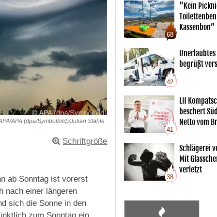
“Kein Pickn
Toilettenben
Kassenbon”
68
Unerlaubtes
begrüßt vers
42
LH Kompatsc
beschert Sü
Netto vom Br
APA/APA (dpa/Symbolbild)/Julian Stähle
41
Schriftgröße
Schlägerei v
Mit Glassche
verletzt
38
n ab Sonntag ist vorerst
h nach einer längeren
 sich die Sonne in den
ünktlich zum Sonntag ein