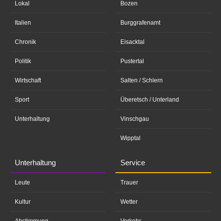
Lokal
Bozen
Italien
Burggrafenamt
Chronik
Eisacktal
Politik
Pustertal
Wirtschaft
Salten / Schlern
Sport
Überetsch / Unterland
Unterhaltung
Vinschgau
Wipptal
Unterhaltung
Service
Leute
Trauer
Kultur
Wetter
Abstimmung
Verkehr