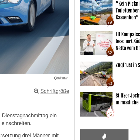
“Kein Pickn
Toilettenben
Kassenbon”
79
LH Kompatsc
beschert Sü
Netto vom Br
62
Zugfrust in S
Quästur
50
Schriftgröße
Stilfser Joch
in missliche
46
 Dienstagnachmittag ein
 einschreiten.
rsetzung drei Männer mit