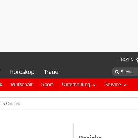
BOZEN
r
Horoskop
Trauer
ik
Wirtschaft
Sport
Unterhaltung
Service
e im Gesicht