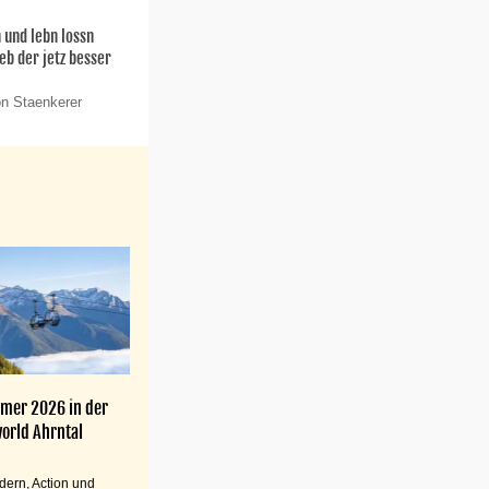
 und lebn lossn
leb der jetz besser
on Staenkerer
mer 2026 in der
orld Ahrntal
ern, Action und