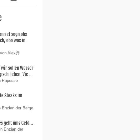
e
nn et sogn obs
sch, obo wos in
 von Alex@
 wir sollen Wasser
isch leben. Vie ...
on Papesse
te Steaks im
n Enzian der Berge
es geht ums Geld...
on Enzian der