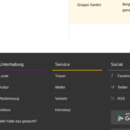
Berg
Gruppo Santini
ganz
Unterhaltung
Service
Social
Leute
Trauer
Facebo
Kultur
Wetter
Twitter
Abstimmung
Verkehr
RSS
Videos
Horoskop
Wer hätte das gedacht?