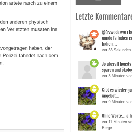
sion artete rasch zu einem
Letzte Kommentar
eiden anderen physisch
iden Verletzten mussten ins
@Erzwodezwo i ko
uando fa Indien i
Indien ...
avongetragen haben, der
vor 33 Sekunden
 Polizei fahndet nach dem
n.
Jo uberall hoasts
sparen und ökolog
vor 3 Minuten v
Gibt es wieder gu
Angebot...
vor 9 Minuten vo
Ohne Worte... all
vor 11 Minuten v
Berge