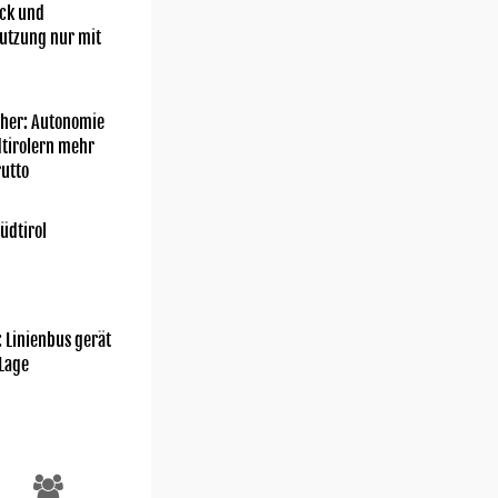
ick und
utzung nur mit
her: Autonomie
dtirolern mehr
utto
üdtirol
: Linienbus gerät
 Lage