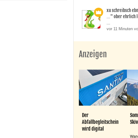
xu schreibsch ebn
..." ober ehrlich 
...
vor 11 Minuten v
Anzeigen
Der
Som
Abfallbegleitschein
Skiw
wird digital
Wand