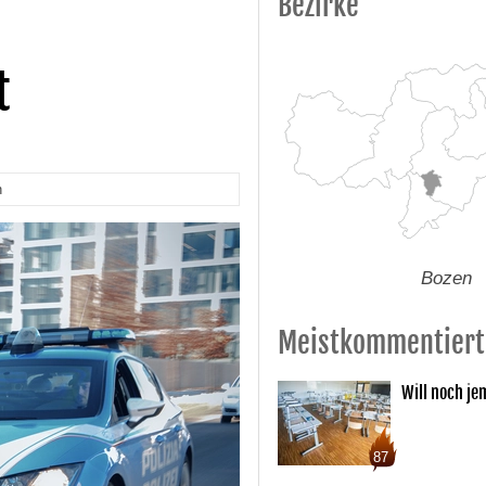
Bezirke
t
n
Bozen
Meistkommentiert
Will noch je
87