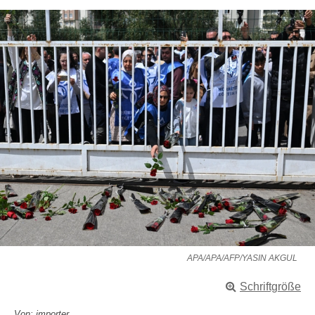
APA/APA/AFP/YASIN AKGUL
Schriftgröße
Von: importer