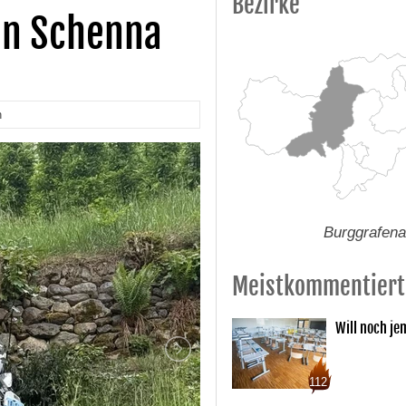
Bezirke
in Schenna
n
Burggrafen
Meistkommentiert
Will noch je
112