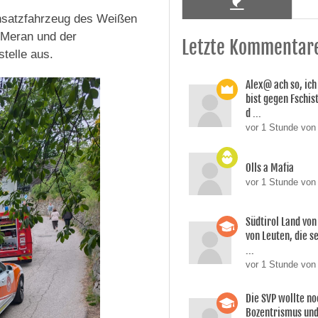
insatzfahrzeug des Weißen
 Meran und der
Letzte Kommentar
stelle aus.
Alex@ ach so, ic
bist gegen Fschi
d ...
vor 1 Stunde von 
Olls a Mafia
vor 1 Stunde von 
Südtirol Land vo
von Leuten, die s
...
vor 1 Stunde von
Die SVP wollte n
Bozentrismus und