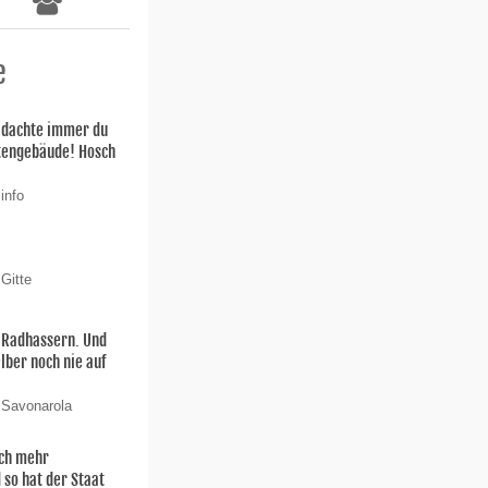
e
h dachte immer du
stengebäude! Hosch
info
Gitte
n Radhassern. Und
elber noch nie auf
 Savonarola
och mehr
 so hat der Staat