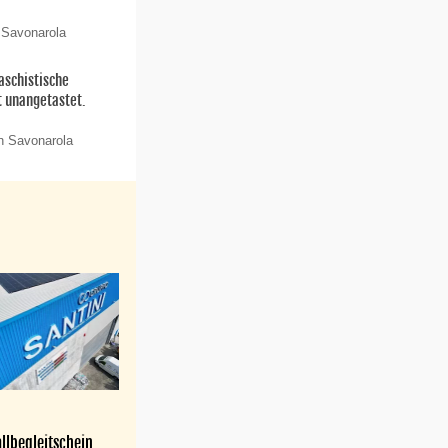
 Savonarola
aschistische
t unangetastet.
n Savonarola
llbegleitschein