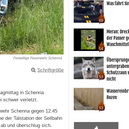
Was fährt Si
69
Meran: Drec
der Passer 
Waschmittel
54
Freiwillige Feuerwehr Schenna
Übersprunge
untergraben
Schriftgröße
Schutzzaun s
53
nicht
Wassereinbr
tagmittag in Schenna
Bozen
i schwer verletzt.
53
erwehr Schenna gegen 12.45
he der Talstation der Seilbahn
 ab und überschlug sich.