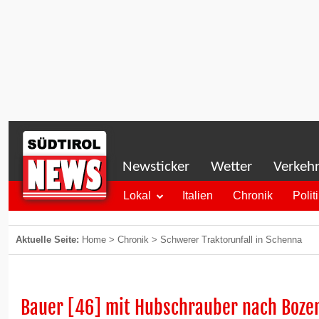
Newsticker
Wetter
Verkeh
Lokal
Italien
Chronik
Polit
Aktuelle Seite:
Home
>
Chronik
>
Schwerer Traktorunfall in Schenna
Bauer [46] mit Hubschrauber nach Boze