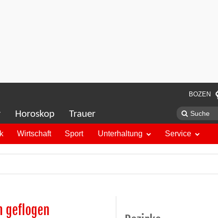
BOZEN
r
Horoskop
Trauer
ik
Wirtschaft
Sport
Unterhaltung
Service
n geflogen