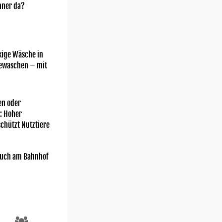
nner da?
kige Wäsche in
gewaschen – mit
Freiwillige Feuerwehr Schenna
n oder
: Hoher
chützt Nutztiere
uch am Bahnhof