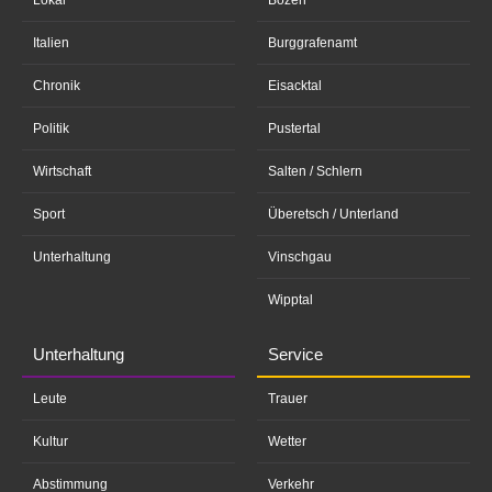
Lokal
Bozen
Italien
Burggrafenamt
Chronik
Eisacktal
Politik
Pustertal
Wirtschaft
Salten / Schlern
Sport
Überetsch / Unterland
Unterhaltung
Vinschgau
Wipptal
Unterhaltung
Service
Leute
Trauer
Kultur
Wetter
Abstimmung
Verkehr