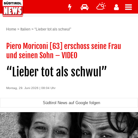
Home
>
Italien
>
“Lieber tot als schwul”
Piero Moriconi [63] erschoss seine Frau
und seinen Sohn – VIDEO
“Lieber tot als schwul”
Montag, 29. Juni 2026 | 08:04 Uhr
Südtirol News auf Google folgen