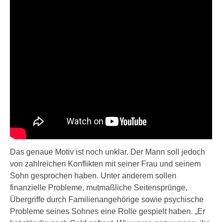
Das genaue Motiv ist noch unklar. Der Mann soll jedoch
von zahlreichen Konflikten mit seiner Frau und seinem
Sohn gesprochen haben. Unter anderem sollen
finanzielle Probleme, mutmaßliche Seitensprünge,
Übergriffe durch Familienangehörige sowie psychische
Probleme seines Sohnes eine Rolle gespielt haben. „Er