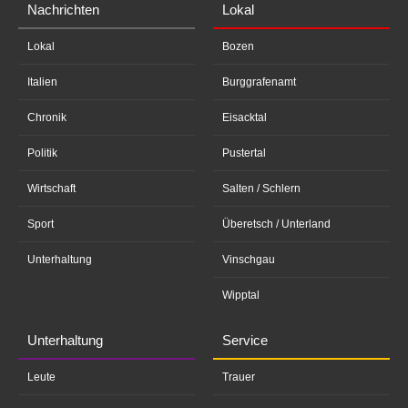
Nachrichten
Lokal
Lokal
Bozen
Italien
Burggrafenamt
Chronik
Eisacktal
Politik
Pustertal
Wirtschaft
Salten / Schlern
Sport
Überetsch / Unterland
Unterhaltung
Vinschgau
Wipptal
Unterhaltung
Service
Leute
Trauer