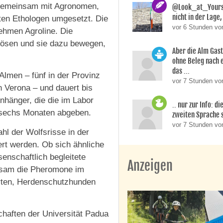
 gemeinsam mit Agronomen,
@Look_at_Yoursel
nicht in der Lage, 
rten Ethologen umgesetzt. Die
vor 6 Stunden vo
hmen Agroline. Die
slösen und sie dazu bewegen,
Aber die Alm Gas
ohne Beleg nach 
das ...
Almen – fünf in der Provinz
vor 7 Stunden von
n Verona – und dauert bis
nhänger, die die im Labor
.. nur zur Info: d
 sechs Monaten abgeben.
zweiten Sprache si
vor 7 Stunden v
hl der Wolfsrisse in der
rt werden. Ob sich ähnliche
enschaftlich begleitete
Anzeigen
rksam die Pheromone im
ten, Herdenschutzhunden
schaften der Universität Padua