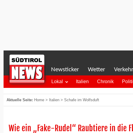
Newsticker
Wetter
Verkeh
Lokal
Italien
Chronik
Polit
Aktuelle Seite:
Home
>
Italien
>
Schafe im Wolfsduft
Wie ein „Fake-Rudel“ Raubtiere in die F