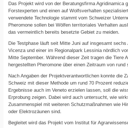
Das Projekt wird von der Beratungsfirma Agridinamica
Forstexperten und einen auf Wolfsverhalten spezialisie
verwendete Technologie stammt vom Schweizer Unterne
Pheromone sollen bei Wölfen territoriales Verhalten au
das vermeintlich bereits besetzte Gebiet zu meiden.
Die Testphase läuft seit Mitte Juni auf insgesamt sechs 
Vicenza und einer im Regionalpark Lessinia nördlich vo
Mitte September. Während dieser Zeit tragen die Tiere A
hergestellten Pheromone über einen Zeitraum von rund
Nach Angaben der Projektverantwortlichen konnte die Za
Schweiz mit dieser Methode um rund 70 Prozent reduzie
Ergebnisse auch im Veneto erzielen lassen, soll die wiss
Erprobung zeigen. Dabei wird auch untersucht, wie wi
Zusammenspiel mit weiteren Schutzmaßnahmen wie Hir
oder Elektrozäunen sind.
Begleitet wird das Projekt vom Institut für Agrarwissen