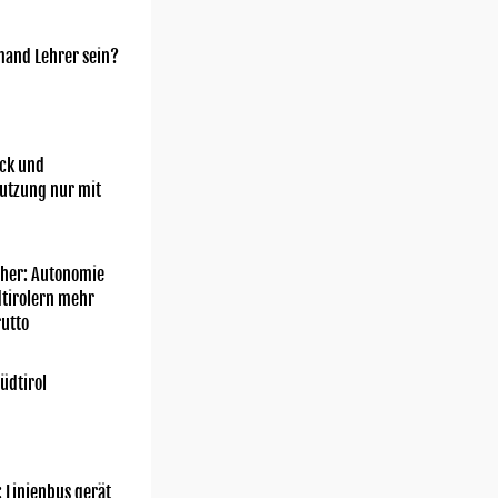
mand Lehrer sein?
ick und
utzung nur mit
her: Autonomie
dtirolern mehr
utto
üdtirol
: Linienbus gerät