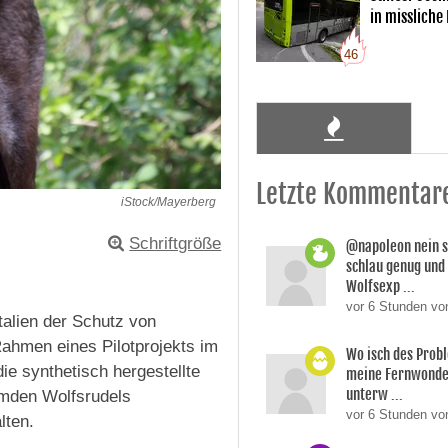
in missliche
46
Letzte Kommentar
iStock/Mayerberg
Schriftgröße
@napoleon nein s
schlau genug und
Wolfsexp ...
vor 6 Stunden vo
talien der Schutz von
Rahmen eines Pilotprojekts im
Wo isch des Prob
ie synthetisch hergestellte
meine Fernwonde
unterw ...
emden Wolfsrudels
vor 6 Stunden v
lten.