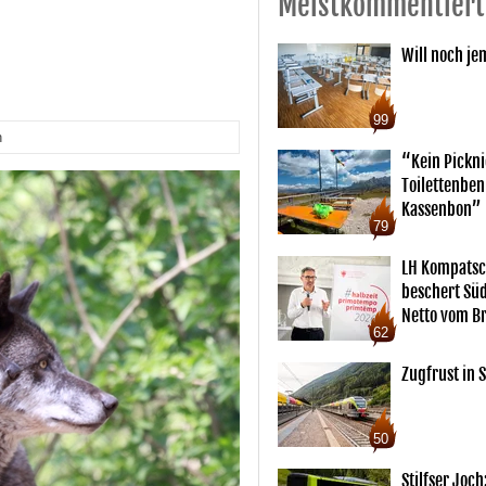
Meistkommentiert
Will noch je
99
n
“Kein Pickn
Toilettenben
Kassenbon”
79
LH Kompatsc
beschert Sü
Netto vom Br
62
Zugfrust in S
50
Stilfser Joch