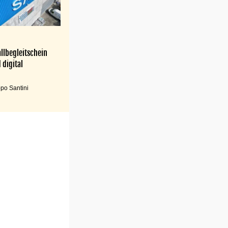
llbegleitschein
 digital
po Santini