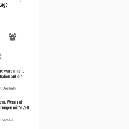
 Lage
e
ie waren nicht
 haben auf die
n Deshalb
lem. Wenn i af
rungen mit'n Zelt
on Gauda