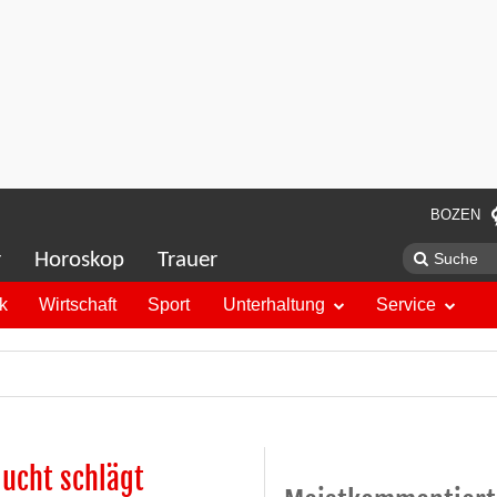
BOZEN
r
Horoskop
Trauer
ik
Wirtschaft
Sport
Unterhaltung
Service
lucht schlägt