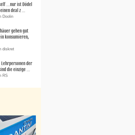
f ...nur ist Dödel
einen deal z ...
n Doolin
thäuer gehen gut
ein konsumieren,
 diskret
ie Lehrpersonen der
nd die einzige ...
on RS