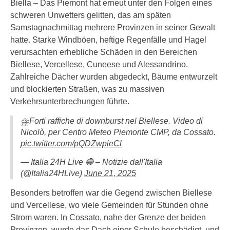
Biella – Das Piemont hat erneut unter den Folgen eines
schweren Unwetters gelitten, das am späten
Samstagnachmittag mehrere Provinzen in seiner Gewalt
hatte. Starke Windböen, heftige Regenfälle und Hagel
verursachten erhebliche Schäden in den Bereichen
Biellese, Vercellese, Cuneese und Alessandrino.
Zahlreiche Dächer wurden abgedeckt, Bäume entwurzelt
und blockierten Straßen, was zu massiven
Verkehrsunterbrechungen führte.
⛈️Forti raffiche di downburst nel Biellese. Video di
Nicolò, per Centro Meteo Piemonte CMP, da Cossato.
pic.twitter.com/pQDZwpieCl
— Italia 24H Live 🔴 – Notizie dall'Italia
(@Italia24HLive)
June 21, 2025
Besonders betroffen war die Gegend zwischen Biellese
und Vercellese, wo viele Gemeinden für Stunden ohne
Strom waren. In Cossato, nahe der Grenze der beiden
Provinzen, wurde das Dach einer Schule beschädigt, und