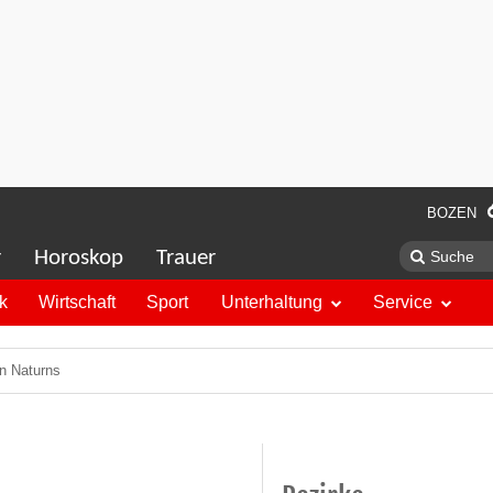
BOZEN
r
Horoskop
Trauer
ik
Wirtschaft
Sport
Unterhaltung
Service
in Naturns