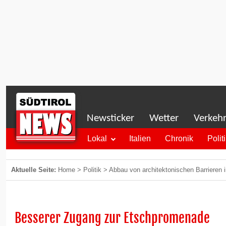
Newsticker
Wetter
Verkeh
Lokal
Italien
Chronik
Polit
Aktuelle Seite:
Home
>
Politik
>
Abbau von architektonischen Barrieren 
Besserer Zugang zur Etschpromenade