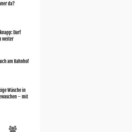
nner da?
knapp: Darf
h weiter
uch am Bahnhof
kige Wäsche in
gewaschen – mit