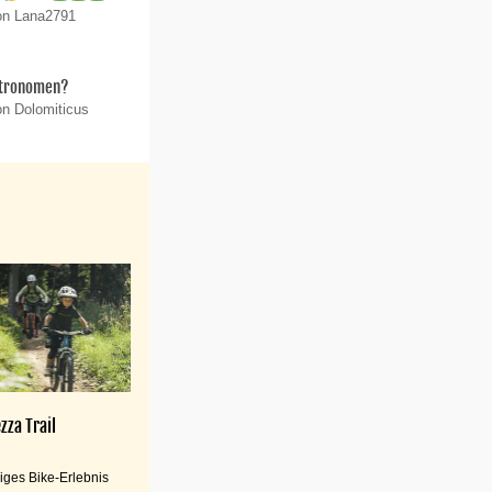
on Lana2791
stronomen?
on Dolomiticus
zza Trail
iges Bike-Erlebnis