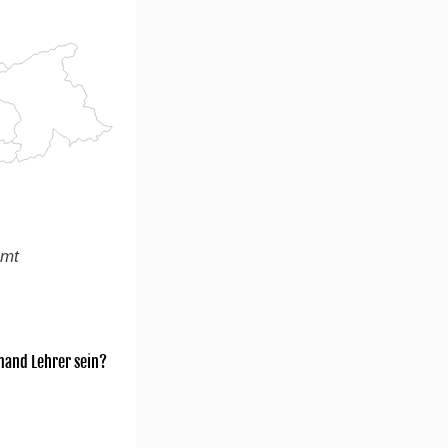
amt
mand Lehrer sein?