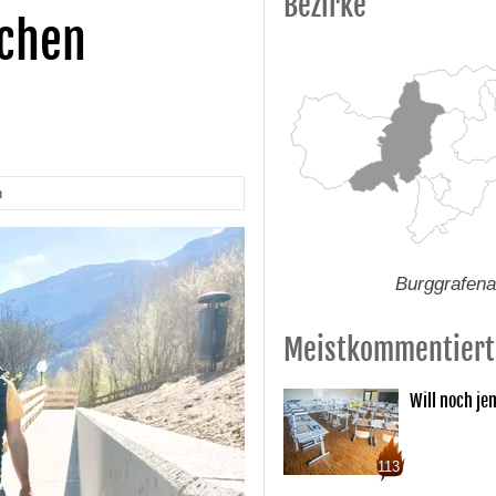
Bezirke
schen
n
Burggrafen
Meistkommentiert
Will noch je
113