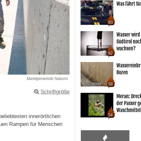
Was fährt Si
83
Wasser wird 
Südtirol noc
wachsen?
82
Wassereinbr
Bozen
Marktgemeinde Naturns
58
Schriftgröße
Meran: Drec
der Passer 
Waschmittel
54
eliebtesten innerörtlichen
neuen Rampen für Menschen