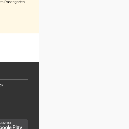
rm Rosengarten
ok