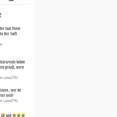
e
der tuat Piove
o Der Tuifl
on
litärareale hobm
Sein groaß, wern
on Lana2791
wissen , wer de
ter sein!
on Lana2791
und