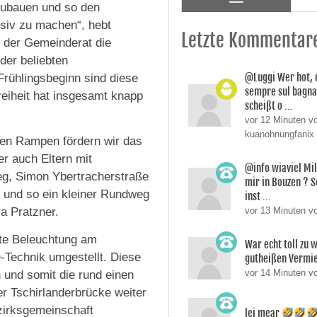
zubauen und so den
usiv zu machen“, hebt
Letzte Kommentar
t der Gemeinderat die
 der beliebten
@Luggi Wer hot, 
Frühlingsbeginn sind diese
sempre sul bagnat
freiheit hat insgesamt knapp
scheißt o ...
vor 12 Minuten v
kuanohnungfanix
uen Rampen fördern wir das
r auch Eltern mit
@info wiaviel Mi
eg, Simon Ybertracherstraße
mir in Bouzen ? 
 und so ein kleiner Rundweg
inst ...
a Pratzner.
vor 13 Minuten v
te Beleuchtung am
War echt toll zu 
Technik umgestellt. Diese
gutheißen Vermie
vor 14 Minuten v
und somit die rund einen
r Tschirlanderbrücke weiter
zirksgemeinschaft
lei mear