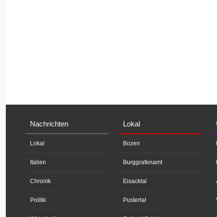
Nachrichten
Lokal
Lokal
Bozen
Italien
Burggrafenamt
Chronik
Eisacktal
Politik
Pustertal