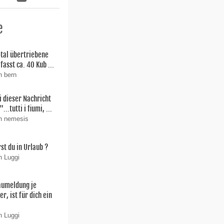
e
total übertriebene
fasst ca. 40 Kub ...
n bern
i dieser Nachricht
"...tutti i fiumi, ...
on nemesis
st du in Urlaub ?
n Luggi
aumeldung je
r, ist für dich ein
n Luggi