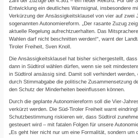
Zahl der Zuzüge bei 4.361 – ein neuer Rekord. Für die Sü
Entwicklung ein deutliches Warnsignal, insbesondere mit
Verkürzung der Ansässigkeitsklausel von vier auf zwei 
sogenannten Autonomiereform. „Der rasante Zuzug zeigt, 
aktuelle Regelung aufrechtzuerhalten. Das Mitsprachere
Wahlen darf nicht beschnitten werden!“, warnt der Land
Tiroler Freiheit, Sven Knoll.
Die Ansässigkeitsklausel hat bisher sichergestellt, dass
dann in Südtirol wählen dürfen, wenn sie seit mindeste
in Südtirol ansässig sind. Damit soll verhindert werden
durch Stimmabgabe die politische Zusammensetzung de
den Schutz der Minderheiten beeinflussen können.
Durch die geplante Autonomiereform soll die Vier-Jahres
verkürzt werden. Die Süd-Tiroler Freiheit warnt eindring
Schutzbestimmung riskieren wir, dass Südtirol zunehme
gesteuert wird – mit fatalen Folgen für unsere Autonomie 
„Es geht hier nicht nur um eine Formalität, sondern um