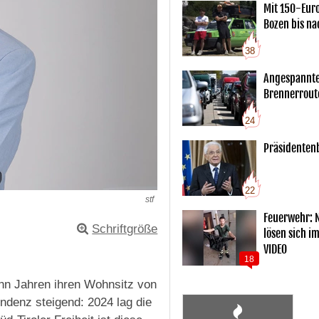
Mit 150-Eur
Bozen bis na
38
Angespannte
Brennerrout
24
Präsidentenb
22
stf
Feuerwehr: 
Schriftgröße
lösen sich i
VIDEO
18
hn Jahren ihren Wohnsitz von
endenz steigend: 2024 lag die