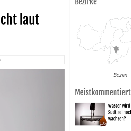
Bezirke
cht laut
n
Bozen
Meistkommentiert
Wasser wird 
Südtirol noc
wachsen?
135