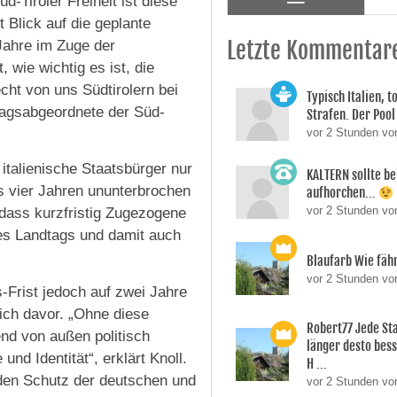
d-Tiroler Freiheit ist diese
 Blick auf die geplante
Letzte Kommentar
Jahre im Zuge der
wie wichtig es ist, die
cht von uns Südtirolern bei
Typisch Italien, 
tagsabgeordnete der Süd-
Strafen. Der Pool 
vor 2 Stunden vo
 italienische Staatsbürger nur
KALTERN sollte be
ns vier Jahren ununterbrochen
aufhorchen...
vor 2 Stunden v
, dass kurzfristig Zugezogene
s Landtags und damit auch
Blaufarb Wie fähr
vor 2 Stunden vo
-Frist jedoch auf zwei Jahre
lich davor. „Ohne diese
Robert77 Jede St
nd von außen politisch
länger desto besse
und Identität“, erklärt Knoll.
H ...
 den Schutz der deutschen und
vor 2 Stunden vo