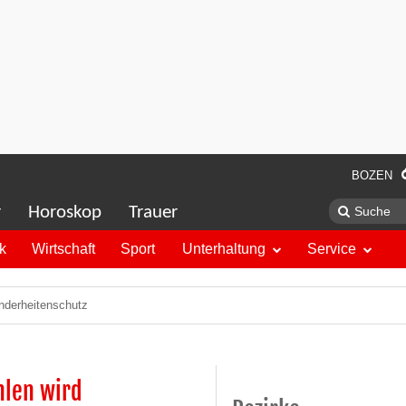
BOZEN
r
Horoskop
Trauer
ik
Wirtschaft
Sport
Unterhaltung
Service
nderheitenschutz
hlen wird