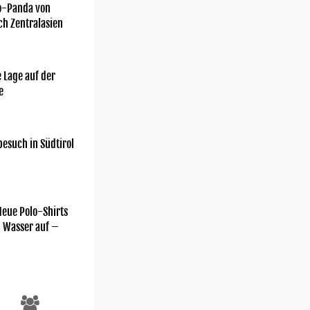
o-Panda von
ch Zentralasien
 Lage auf der
e
esuch in Südtirol
Neue Polo-Shirts
m Wasser auf –