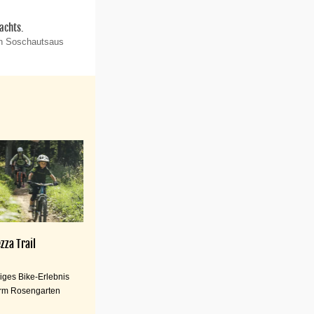
achts.
on Soschautsaus
zza Trail
iges Bike-Erlebnis
rm Rosengarten