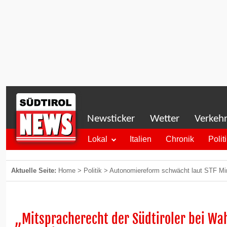
Newsticker
Wetter
Verkeh
Lokal
Italien
Chronik
Polit
Aktuelle Seite:
Home
>
Politik
>
Autonomiereform schwächt laut STF Mi
„Mitspracherecht der Südtiroler bei Wa