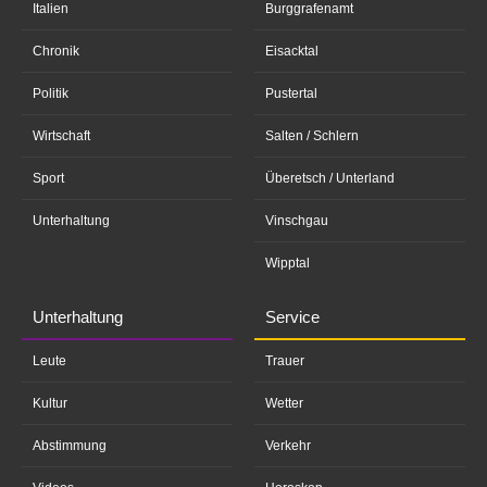
Italien
Burggrafenamt
Chronik
Eisacktal
Politik
Pustertal
Wirtschaft
Salten / Schlern
Sport
Überetsch / Unterland
Unterhaltung
Vinschgau
Wipptal
Unterhaltung
Service
Leute
Trauer
Kultur
Wetter
Abstimmung
Verkehr