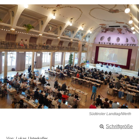
Südtiroler Landtag/Werth
Schriftgröße
Von: Lukas Unterkofler