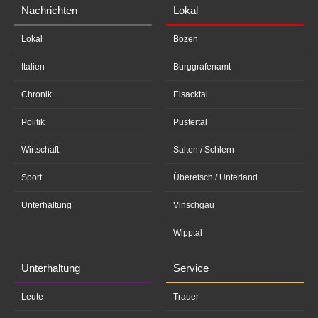
Nachrichten
Lokal
Lokal
Bozen
Italien
Burggrafenamt
Chronik
Eisacktal
Politik
Pustertal
Wirtschaft
Salten / Schlern
Sport
Überetsch / Unterland
Unterhaltung
Vinschgau
Wipptal
Unterhaltung
Service
Leute
Trauer