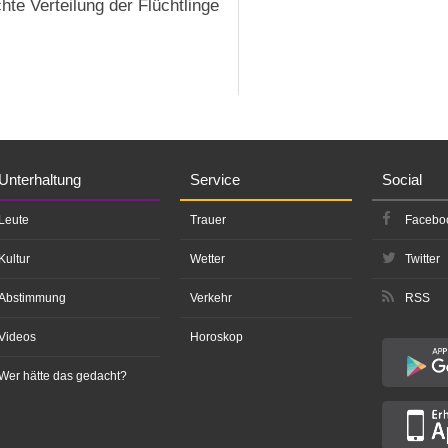
te Verteilung der Flüchtlinge
Unterhaltung
Service
Social
Leute
Trauer
Facebo
Kultur
Wetter
Twitter
Abstimmung
Verkehr
RSS
Videos
Horoskop
Wer hätte das gedacht?