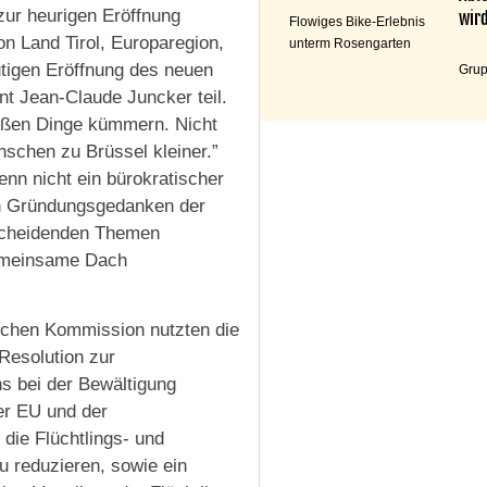
 zur heurigen Eröffnung
wird
Flowiges Bike-Erlebnis
n Land Tirol, Europaregion,
unterm Rosengarten
tigen Eröffnung des neuen
Grup
 Jean-Claude Juncker teil.
oßen Dinge kümmern. Nicht
schen zu Brüssel kleiner.”
enn nicht ein bürokratischer
en Gründungsgedanken der
scheidenden Themen
gemeinsame Dach
chen Kommission nutzten die
Resolution zur
ens bei der Bewältigung
der EU und der
die Flüchtlings- und
 reduzieren, sowie ein