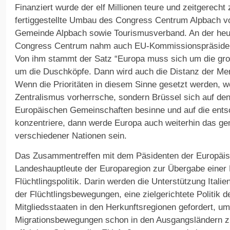
Finanziert wurde der elf Millionen teure und zeitgerecht
fertiggestellte Umbau des Congress Centrum Alpbach vo
Gemeinde Alpbach sowie Tourismusverband. An der heu
Congress Centrum nahm auch EU-Kommissionspräsident
Von ihm stammt der Satz “Europa muss sich um die gr
um die Duschköpfe. Dann wird auch die Distanz der Men
Wenn die Prioritäten in diesem Sinne gesetzt werden, w
Zentralismus vorherrsche, sondern Brüssel sich auf d
Europäischen Gemeinschaften besinne und auf die ent
konzentriere, dann werde Europa auch weiterhin das 
verschiedener Nationen sein.
Das Zusammentreffen mit dem Päsidenten der Europäis
Landeshauptleute der Europaregion zur Übergabe einer 
Flüchtlingspolitik. Darin werden die Unterstützung Itali
der Flüchtlingsbewegungen, eine zielgerichtete Politik 
Mitgliedsstaaten in den Herkunftsregionen gefordert, um 
Migrationsbewegungen schon in den Ausgangsländern zu