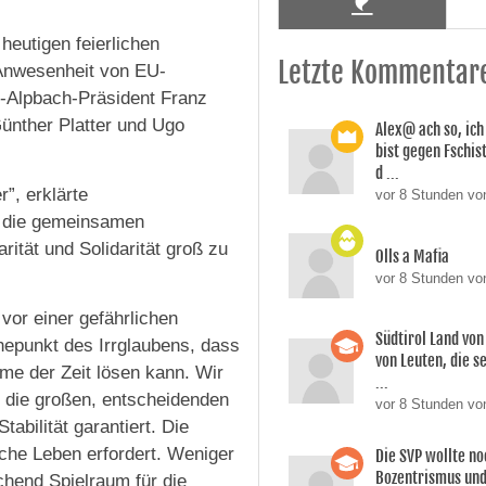
heutigen feierlichen
Letzte Kommentar
Anwesenheit von EU-
-Alpbach-Präsident Franz
ünther Platter und Ugo
Alex@ ach so, ic
bist gegen Fschi
d ...
r”, erklärte
vor 8 Stunden von
f die gemeinsamen
ität und Solidarität groß zu
Olls a Mafia
vor 8 Stunden vo
vor einer gefährlichen
Südtirol Land vo
öhepunkt des Irrglaubens, dass
von Leuten, die s
eme der Zeit lösen kann. Wir
...
f die großen, entscheidenden
vor 8 Stunden vo
bilität garantiert. Die
iche Leben erfordert. Weniger
Die SVP wollte n
Bozentrismus und
chend Spielraum für die