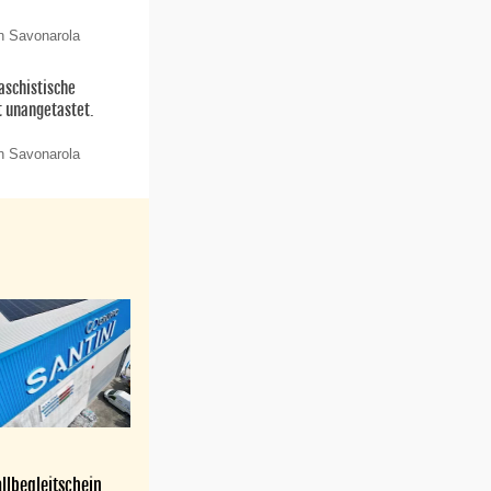
n Savonarola
aschistische
t unangetastet.
n Savonarola
llbegleitschein