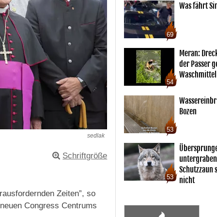
Was fährt Si
69
Meran: Drec
der Passer 
Waschmittel
54
Wassereinbr
Bozen
53
sedlak
Übersprunge
Schriftgröße
untergraben
Schutzzaun s
53
nicht
rausfordernden Zeiten”, so
es neuen Congress Centrums