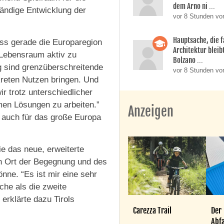
dem Arno ni ...
ändige Entwicklung der
vor 8 Stunden vo
Hauptsache, die f
ass gerade die Europaregion
Architektur bleib
n Lebensraum aktiv zu
Bolzano ...
g sind grenzüberschreitende
vor 8 Stunden vo
reten Nutzen bringen. Und
r trotz unterschiedlicher
men Lösungen zu arbeiten.”
Anzeigen
h auch für das große Europa
e das neue, erweiterte
in Ort der Begegnung und des
ne. “Es ist mir eine sehr
che als die zweite
erklärte dazu Tirols
Carezza Trail
Der
Abfa