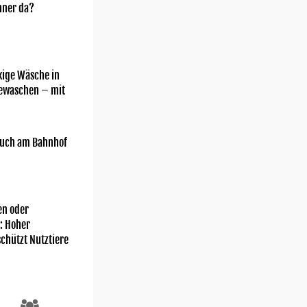
nner da?
kige Wäsche in
gewaschen – mit
uch am Bahnhof
n oder
: Hoher
chützt Nutztiere