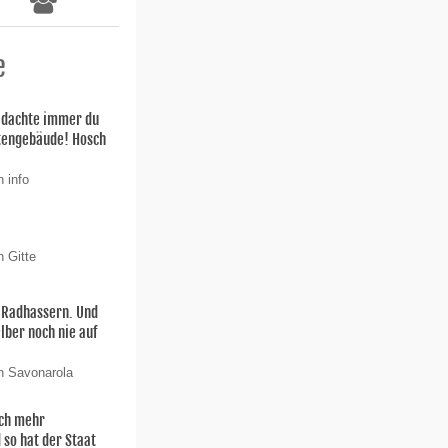
e
h dachte immer du
stengebäude! Hosch
 info
n Gitte
n Radhassern. Und
elber noch nie auf
n Savonarola
och mehr
 so hat der Staat