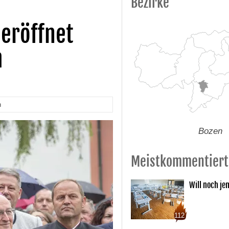
Bezirke
eröffnet
m
n
Bozen
Meistkommentiert
Will noch je
112