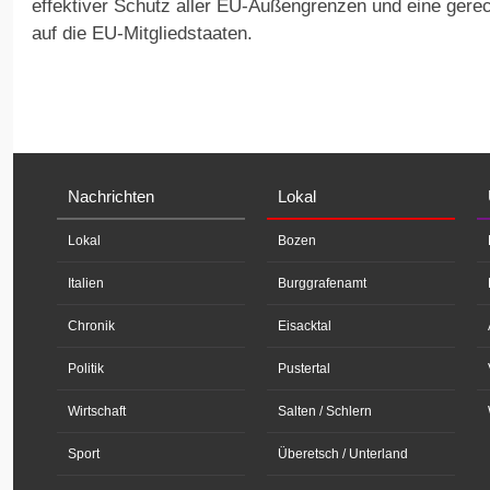
effektiver Schutz aller EU-Außengrenzen und eine gerech
auf die EU-Mitgliedstaaten.
Nachrichten
Lokal
Lokal
Bozen
Italien
Burggrafenamt
Chronik
Eisacktal
Politik
Pustertal
Wirtschaft
Salten / Schlern
Sport
Überetsch / Unterland