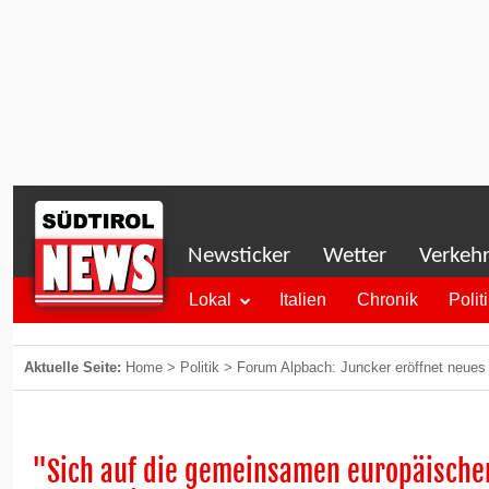
Newsticker
Wetter
Verkeh
Lokal
Italien
Chronik
Polit
Aktuelle Seite:
Home
>
Politik
>
Forum Alpbach: Juncker eröffnet neue
"Sich auf die gemeinsamen europäische