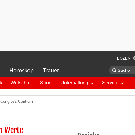
BOZEN
r
Horoskop
Trauer
ik
Wirtschaft
Sport
Unterhaltung
Service
s Congress Centrum
n Werte