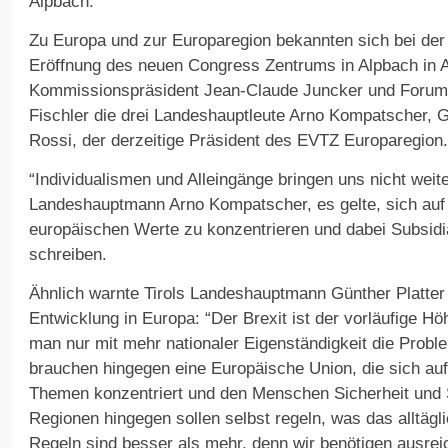
Alpbach.
Zu Europa und zur Europaregion bekannten sich bei der 
Eröffnung des neuen Congress Zentrums in Alpbach in 
Kommissionspräsident Jean-Claude Juncker und Forum
Fischler die drei Landeshauptleute Arno Kompatscher, G
Rossi, der derzeitige Präsident des EVTZ Europaregion.
“Individualismen und Alleingänge bringen uns nicht weite
Landeshauptmann Arno Kompatscher, es gelte, sich au
europäischen Werte zu konzentrieren und dabei Subsidiar
schreiben.
Ähnlich warnte Tirols Landeshauptmann Günther Platter 
Entwicklung in Europa: “Der Brexit ist der vorläufige H
man nur mit mehr nationaler Eigenständigkeit die Probl
brauchen hingegen eine Europäische Union, die sich au
Themen konzentriert und den Menschen Sicherheit und Sta
Regionen hingegen sollen selbst regeln, was das alltägl
Regeln sind besser als mehr, denn wir benötigen ausrei