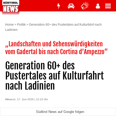
Home
>
Politik
>
Generation 60+ des Pustertales auf Kulturfahrt nach
Ladinien
„Landschaften und Sehenswürdigkeiten
vom Gadertal bis nach Cortina d’Ampezzo“
Generation 60+ des
Pustertales auf Kulturfahrt
nach Ladinien
Mittwoch, 17. Juni 2026 | 12:10 Uhr
Südtirol News auf Google folgen