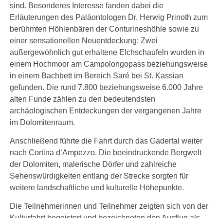
sind. Besonderes Interesse fanden dabei die
Erläuterungen des Paläontologen Dr. Herwig Prinoth zum
berühmten Höhlenbären der Conturineshöhle sowie zu
einer sensationellen Neuentdeckung: Zwei
außergewöhnlich gut erhaltene Elchschaufeln wurden in
einem Hochmoor am Campolongopass beziehungsweise
in einem Bachbett im Bereich Saré bei St. Kassian
gefunden. Die rund 7.800 beziehungsweise 6.000 Jahre
alten Funde zählen zu den bedeutendsten
archäologischen Entdeckungen der vergangenen Jahre
im Dolomitenraum.
Anschließend führte die Fahrt durch das Gadertal weiter
nach Cortina d’Ampezzo. Die beeindruckende Bergwelt
der Dolomiten, malerische Dörfer und zahlreiche
Sehenswürdigkeiten entlang der Strecke sorgten für
weitere landschaftliche und kulturelle Höhepunkte.
Die Teilnehmerinnen und Teilnehmer zeigten sich von der
Kulturfahrt begeistert und bezeichneten den Ausflug als