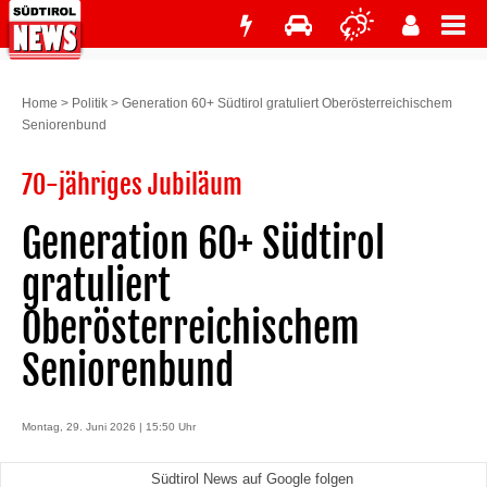
Home
>
Politik
>
Generation 60+ Südtirol gratuliert Oberösterreichischem
Seniorenbund
70-jähriges Jubiläum
Generation 60+ Südtirol
gratuliert
Oberösterreichischem
Seniorenbund
Montag, 29. Juni 2026 | 15:50 Uhr
Südtirol News auf Google folgen