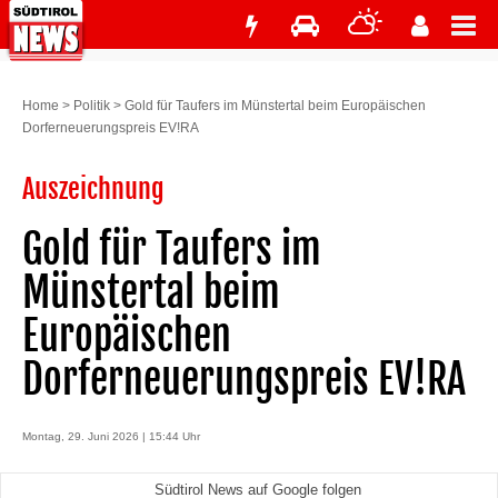
Home
>
Politik
>
Gold für Taufers im Münstertal beim Europäischen
Dorferneuerungspreis EV!RA
Auszeichnung
Gold für Taufers im
Münstertal beim
Europäischen
Dorferneuerungspreis EV!RA
Montag, 29. Juni 2026 | 15:44 Uhr
Südtirol News auf Google folgen