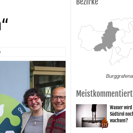
Bezirke
n“
n
Burggrafen
Meistkommentiert
Wasser wird 
Südtirol noc
wachsen?
121