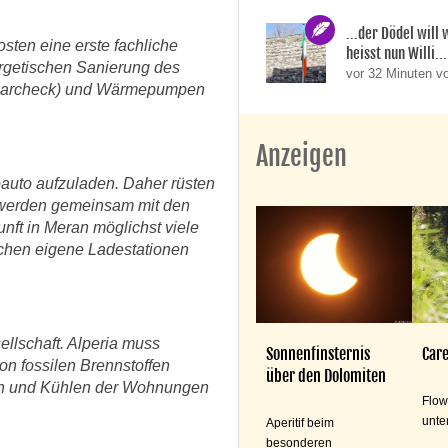
...der Dödel will
sten eine erste fachliche
heisst nun Willi..
ergetischen Sanierung des
vor 32 Minuten v
Solarcheck) und Wärmepumpen
Anzeigen
oauto aufzuladen. Daher rüsten
e werden gemeinsam mit den
ft in Meran möglichst viele
eichen eigene Ladestationen
llschaft. Alperia muss
Sonnenfinsternis
Care
on fossilen Brennstoffen
über den Dolomiten
en und Kühlen der Wohnungen
Flow
unte
Aperitif beim
besonderen