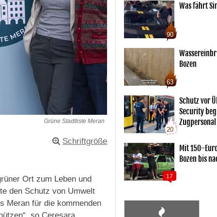
Was fährt Si
90
Wassereinbr
Bozen
63
Schutz vor Ü
Security begl
Zugpersonal
Grüne Stadtliste Meran
20
Schriftgröße
Mit 150-Eur
Bozen bis na
17
grüner Ort zum Leben und
iste den Schutz von Umwelt
tes Meran für die kommenden
hützen“, so Ceresara,