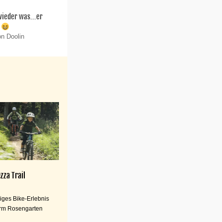
 wieder was...er
.
on Doolin
zza Trail
iges Bike-Erlebnis
rm Rosengarten