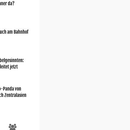
nner da?
uch am Bahnhof
belgesinnten:
eitet jetzt
o-Panda von
ch Zentralasien