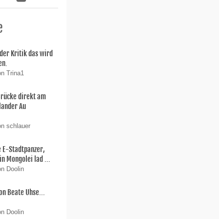
e
der Kritik das wird
en.
on Trina1
Brücke direkt am
lander Au
on schlauer
e E-Stadtpanzer,
in Mongolei lad ...
on Doolin
on Beate Uhse...
on Doolin