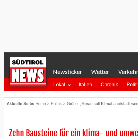
Newsticker
Wetter
Verkeh
Lokal
Italien
Chronik
Polit
Aktuelle Seite:
Home
>
Politik
>
Grüne: „Meran soll Klimahauptstadt wer
Zehn Bausteine für ein klima- und umw