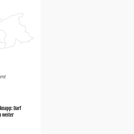
amt
knapp: Darf
h weiter