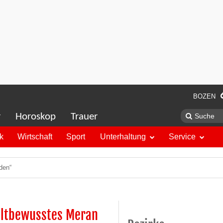
BOZEN
r
Horoskop
Trauer
ik
Wirtschaft
Sport
Unterhaltung
Service
den“
eltbewusstes Meran