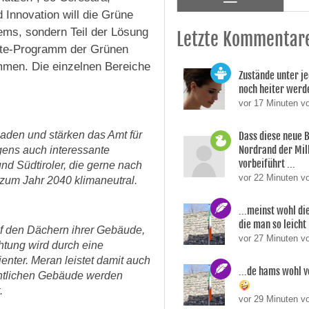
 Innovation will die Grüne
lems, sondern Teil der Lösung
Letzte Kommentar
nkte-Programm der Grünen
mmen. Die einzelnen Bereiche
Zustände unter je
noch heiter werd
vor 17 Minuten v
aden und stärken das Amt für
Dass diese neue 
Nordrand der Mil
igens auch interessante
vorbeiführt ...
 und Südtiroler, die gerne nach
vor 22 Minuten v
zum Jahr 2040 klimaneutral.
...meinst wohl di
die man so leicht 
uf den Dächern ihrer Gebäude,
vor 27 Minuten v
tung wird durch eine
ienter. Meran leistet damit auch
...de hams wohl v
entlichen Gebäude werden
.
vor 29 Minuten v