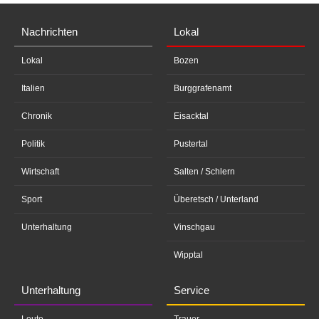
Nachrichten
Lokal
Lokal
Bozen
Italien
Burggrafenamt
Chronik
Eisacktal
Politik
Pustertal
Wirtschaft
Salten / Schlern
Sport
Überetsch / Unterland
Unterhaltung
Vinschgau
Wipptal
Unterhaltung
Service
Leute
Trauer