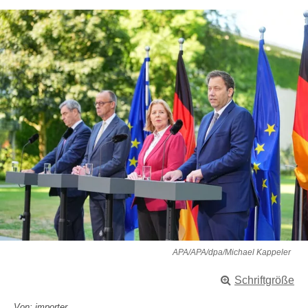
APA/APA/dpa/Michael Kappeler
Schriftgröße
Von: importer